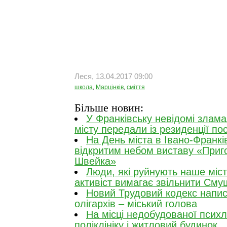
Леся, 13.04.2017 09:00
школа
,
Марцінків
,
сміття
Більше новин:
У Франківську невідомі зламал
місту передали із резиденції пос
На День міста в Івано-Франкі
відкритим небом виставу «Приг
Швейка»
Люди, які руйнують наше міс
активіст вимагає звільнити Смуш
Новий Трудовий кодекс напис
олігархів – міський голова
На місці недобудованої психл
поліклініку і житловий будинок