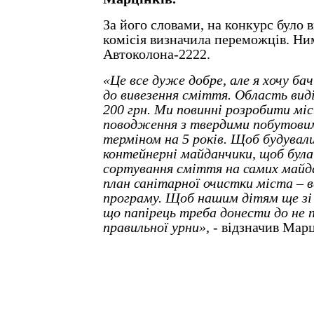
За його словами, на конкурс було 
комісія визначила переможців. Ни
Автоколона-2222.
«Це все дуже добре, але я хочу бач
до вивезення сміття. Область виді
200 грн. Ми повинні розробити мі
поводження з твердими побутови
терміном на 5 років. Щоб будували
контейнерні майданчики, щоб бул
сортування сміття на самих майд
план санітарної очистки міста – в
програму. Щоб нашим дітям ще зі
що папірець треба донести до не п
правильної урни»,
- відзначив Марц