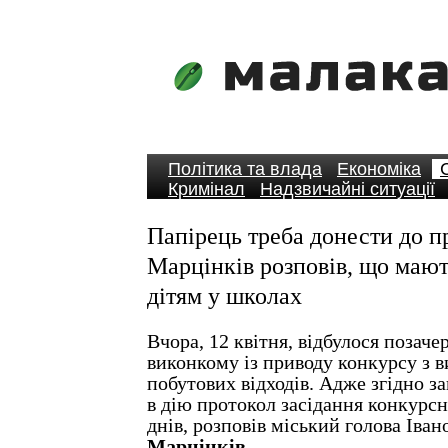
Політика та влада
Економіка
Кримінал
Надзвичайні ситуації
Папірець треба донести до п
Марцінків розповів, що мают
дітям у школах
Вчора, 12 квітня, відбулося позаче
виконкому із приводу конкурсу з 
побутових відходів. Адже згідно з
в дію протокол засідання конкурсн
днів, розповів міський голова Іва
Марцінків.