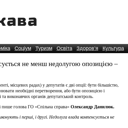
міка
Соціум
Туризм
Освіта
Здоров’я
Культура
сується не менш недолугою опозицією –
і, місцевих радах) у депутатів є дві опції: бути більшістю,
нювати необхідні перетворення, або бути опозицією і
і та виконавчих органів депутатський контроль.
ці пише голова ГО «Спільна справа»
Олександр Данилюк.
виконують і перші, і другі. Недолуга влада компенсується не