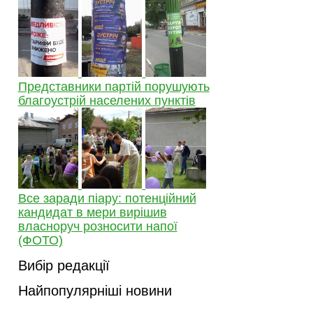
Представники партій порушують
благоустрій населених пунктів
Все заради піару: потенційний
кандидат в мери вирішив
власноруч розносити напої
(ФОТО)
Вибір редакції
Найпопулярніші новини