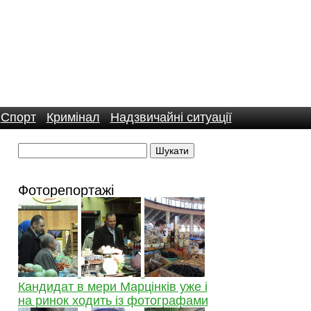
Спорт
Кримінал
Надзвичайні ситуації
Фоторепортажі
Кандидат в мери Марцінків уже і
на ринок ходить із фотографами