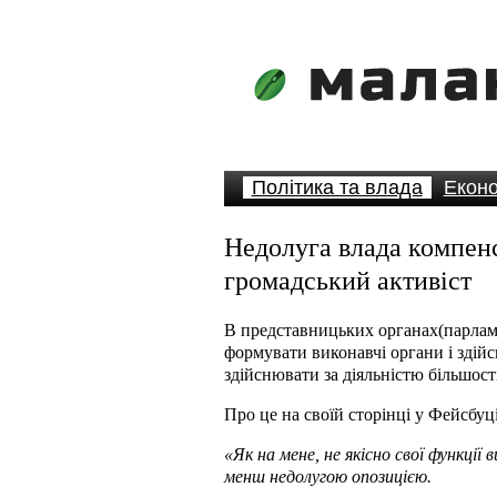
Політика та влада
Еконо
Недолуга влада компен
громадський активіст
В представницьких органах(парламент
формувати виконавчі органи і здійс
здійснювати за діяльністю більшост
Про це на своїй сторінці у Фейсбу
«Як на мене, не якісно свої функції 
менш недолугою опозицією.