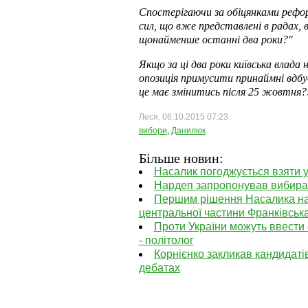
Спостерігаючи за обіцянками рефо
сил, що вже представлені в радах,
щонайменше останні два роки?"
Якщо за ці два роки київська влада
опозиція примусити принаймні вдбуд
це має змінитись після 25 жовтня
Леся, 06.10.2015 07:23
вибори
,
Данилюк
Більше новин:
Насалик погоджується взяти у
Нардеп запропонував вибирати
Першим рішення Насалика на 
центральної частини Франківськ
Проти України можуть ввести с
- політолог
Корнієнко закликав кандидатів
дебатах