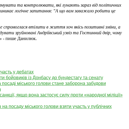
рмувати та контролювати, які лунають зараз від політичних
 виникає логічне запитання: "А що вам заважало робити це
 не спромоглася втілити в життя хоч якісь позитивні зміни, а
увати зруйновані Андріївський узвіз та Гостинний двір, чому
?»
- пише Данилюк.
часть у дебатах
 бойовиків із Донбасу до бундестагу та сенату
посаді міського голови стане заборона забудови
а
анкції, якщо вона застосує силу проти «народної міліції»
 на посаду міського голови взяти участь у публічних