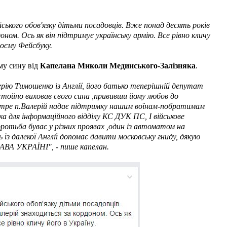
ського обов'язку дітьми посадовців. Вже понад десять років
оном. Ось як він підтримує українську армію. Все рівно кличу
воєму Фейсбуку.
му сину від
Капелана Миколи Мединського-Залізняка
.
ію Тимошенко із Англії, його батько теперішній депутат
тойно виховав свого сина ,прививши йому любов до
вкотре п.Валерій надає підтримку нашим воїнам-побратимам
ка для інформаційного відділу КС ДУК ПС, І військове
ротьба буває у різних проявах ,один із автоматом на
ь їз далекої Англії допомає давити московську гниду, дякую
ЛАВА УКРАЇНІ", - пише капелан.