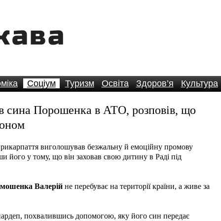
міка
Соціум
Туризм
Освіта
Здоров’я
Культура
в сина Порошенка в АТО, розповів, що
доном
рикарпаття виголошував безжальну й емоційну промову
 його у тому, що він заховав свою дитину в Раді під
мошенка Валерій
не перебуває на території країни, а живе за
нардеп, похвалившись допомогою, яку його син передає