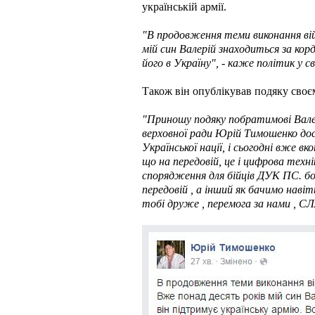
українській армії.
"В продовження теми виконання вій
мій син Валерій знаходиться за корд
його в Україну", - каже політик у с
Також він опублікував подяку своє
"Приношу подяку побратимові Валер
верховної ради Юрій Тимошенко дос
Української нації, і сьогодні вже 
що на передовій, це і цифрова техні
спорядження для бійців ДУК ПС. бо
передовій , а інший як бачимо навіт
тобі друже , перемога за нами , С