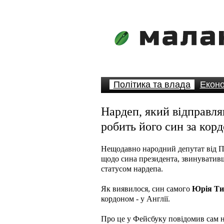
Політика та влада
Еконо
Нардеп, який відправля
робить його син за кор
Нещодавно народний депутат від П
щодо сина президента, звинувативши
статусом нардепа.
Як виявилося, син самого
Юрія Ти
кордоном - у Англії.
Про це у Фейсбуку повідомив сам 