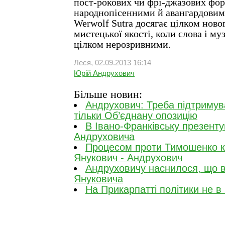
пост-рокових чи фрі-джазових фор
народнопісенними й авангардовим
Werwolf Sutra досягає цілком ново
мистецької якості, коли слова і м
цілком нерозривними.
Леся, 02.09.2013 16:14
Юрій Андрухович
Більше новин:
Андрухович: Треба підтримув
тільки Об’єднану опозицію
В Івано-Франківську презенту
Андруховича
Процесом проти Тимошенко к
Янукович - Андрухович
Андруховичу наснилося, що в
Януковича
На Прикарпатті політики не в