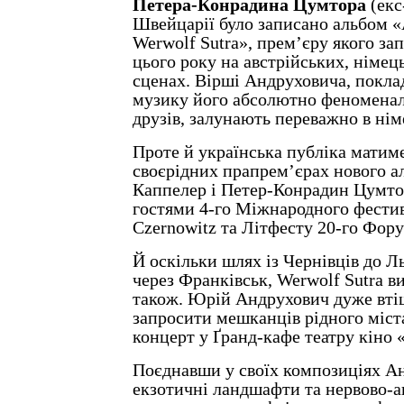
Петера-Конрадина Цумтора
(екс
Швейцарії було записано альбом «
Werwolf Sutra», прем’єру якого за
цього року на австрійських, німец
сценах. Вірші Андруховича, покла
музику його абсолютно феномена
друзів, залунають переважно в ні
Проте й українська публіка матим
своєрідних прапрем’єрах нового а
Каппелер і Петер-Конрадин Цумтор
гостями 4-го Міжнародного фести
Czernowitz та Літфесту 20-го Фору
Й оскільки шлях із Чернівців до Л
через Франківськ, Werwolf Sutra в
також. Юрій Андрухович дуже вт
запросити мешканців рідного міст
концерт у Ґранд-кафе театру кіно
Поєднавши у своїх композиціях А
екзотичні ландшафти та нервово-а