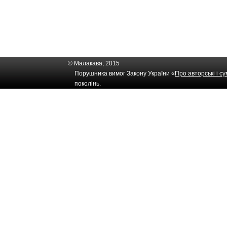
© Малакава, 2015
Порушника вимог Закону України «
Про авторські і с
поколінь.