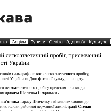
іка
Соціум
Туризм
Освіта
Здоров’я
Культура
й легкоатлетичний пробіг, присвячений
сті України
асників надмарафонського легкоатлетичного пробігу,
ості України та Дню фізичної культури і спорту.
го легкоатлетичного пробігу представники влади
ригоровича Шевченка із короваєм .
 пам’ятника Тарасу Шевченку з вітальним словом до
ник голови районної державної адміністрації
Степан