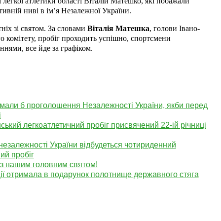
 легкої атлетики області Віталій Матешко, які побажали
ивній ниві в ім’я Незалежної України.
ніх зі святом. За словами
Віталія Матешка
, голови Івано-
о комітету, пробіг проходить успішно, спортсмени
нями, все йде за графіком.
мали б проголошення Незалежності України, якби перед
і
ький легкоатлетичний пробіг присвячений 22-ій річниці
 незалежності України відбудеться чотириденний
ий пробіг
с з нашим головним святом!
ації отримала в подарунок полотнище державного стяга