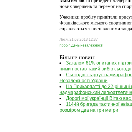
Максим’юк
та президент Федерації
нових звершень та перемог на спорт
Учасники пробігу привітали присут
Франківського міського спортивног
справляються з поставленими завдан
Леся, 21.08.2013 12:37
пробіг
,
День незалежності
Більше новин:
Загалом 61% опитаних підтри
ними постав такий вибір сьогодн
Сьогодні стартує надмарафонс
Незалежності України
На Прикарпатті до 22-річниці
надмарафонський легкоатлетичн
Дорогі мої українці! Вітаю ва
114-ій бригада тактичної аві
розміром два на три метри