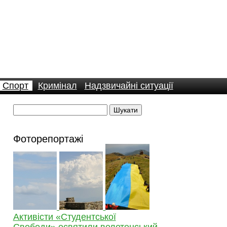
Спорт
Кримінал
Надзвичайні ситуації
Фоторепортажі
Активісти «Студентської
Свободи» освятили велетенський