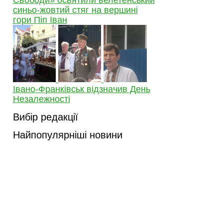
синьо-жовтий стяг на вершині
гори Піп Іван
Івано-Франківськ відзначив День
Незалежності
Вибір редакції
Найпопулярніші новини