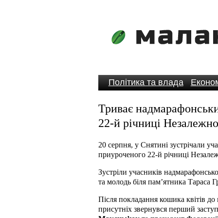
Політика та влада
Економ
Триває надмарафонськи
22-й річниці Незалежно
20 серпня, у Снятині зустрічали уч
приуроченого 22-й річниці Незалежн
Зустріли учасників надмарафонсько
та молодь біля пам’ятника Тараса Г
Після покладання кошика квітів до
присутніх звернувся перший заступ