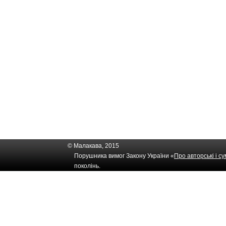
© Малакава, 2015
Порушника вимог Закону України «
Про авторські і с
поколінь.