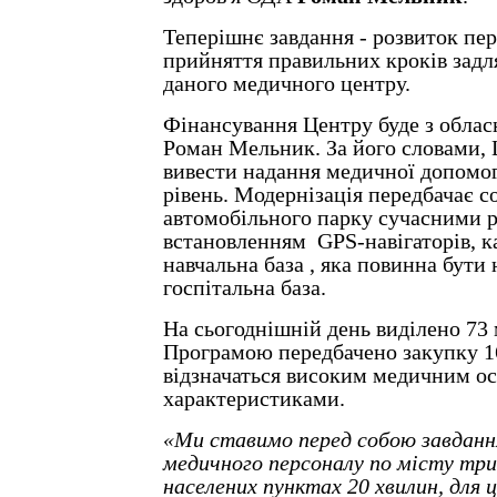
Теперішнє завдання - розвиток пе
прийняття правильних кроків зад
даного медичного центру.
Фінансування Центру буде з облас
Роман Мельник. За його словами, 
вивести надання медичної допомог
рівень. Модернізація передбачає 
автомобільного парку сучасними р
встановленням GPS-навігаторів, к
навчальна база , яка повинна бути 
госпітальна база.
На сьогоднішній день виділено 73 
Програмою передбачено закупку 16
відзначаться високим медичним о
характеристиками.
«Ми ставимо перед собою завданн
медичного персоналу по місту трив
населених пунктах 20 хвилин, для 