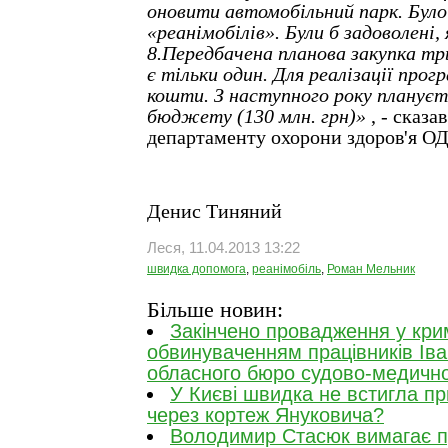
оновити автомобільний парк. Було
«реанімобілів». Були б задоволені,
8.Передбачена планова закупка тр
є тільки один. Для реалізації прог
кошти. З наступного року планує
бюджету (130 млн. грн)»
, - сказ
департаменту охорони здоров'я О
Денис Тиняний
Леся, 11.04.2013 13:22
швидка допомога
,
реанімобіль
,
Роман Мельник
Більше новин:
Закінчено провадження у крим
обвинуваченням працівників Іва
обласного бюро судово-медично
У Києві швидка не встигла пр
через кортеж Януковича?
Володимир Стасюк вимагає п