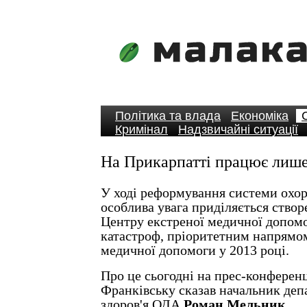
Політика та влада
Економіка
Кримінал
Надзвичайні ситуації
На Прикарпатті працює лише
У ході реформування системи охор
особлива увага приділяється ство
Центру екстреної медичної допом
катастроф, пріоритетним напрямом
медичної допомоги у 2013 році.
Про це сьогодні на прес-конференці
Франківську сказав начальник де
здоров'я ОДА
Роман Мельник
.