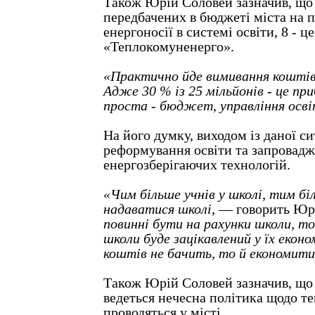
Також Юрій Соловей зазначив, що 
передбачених в бюджеті міста на п
енергоносії в системі освіти, 8 - 
«Теплокомуненерго».
«Практично йде вимивання кошті
Адже 30 % із 25 мільйонів - це пр
проста - бюджет, управління осві
На його думку, виходом із даної си
реформування освіти та запровад
енергозберігаючих технологій.
«Чим більше учнів у школі, тим б
надаватися школі
, — говорить Ю
повинні бути на рахунки школи, то
школи буде зацікавлений у їх економ
коштів не бачить, то й економит
Також Юрій Соловей зазначив, що
ведеться нечесна політика щодо тен
проводяться у місті.