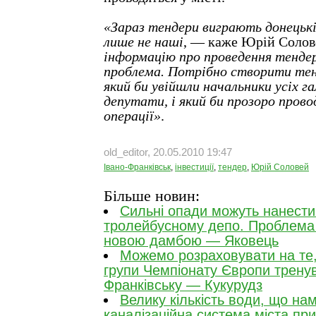
«Зараз тендери виграють донецькі 
лише не наші
, — каже Юрій Соло
інформацію про проведення тендері
проблема. Потрібно створити тен
який би увійшли начальники усіх га
депутати, і який би прозоро прово
операції»
.
old_editor, 20.05.2010 19:47
Івано-Франківськ
,
інвестиції
,
тендер
,
Юрій Соловей
Більше новин:
Сильні опади можуть нанести
тролейбусному депо. Проблема
новою дамбою — Яковець
Можемо розраховувати на те,
групи Чемпіонату Європи трену
Франківську — Кукурудз
Велику кількість води, що на
каналізаційна система міста пр