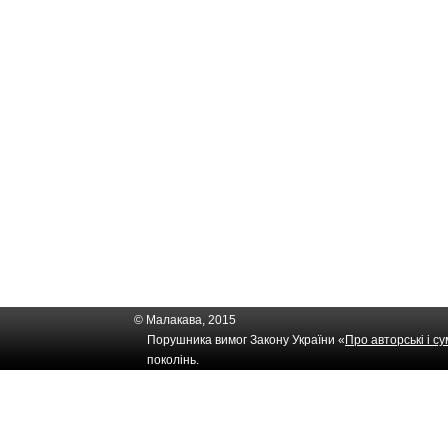
© Малакава, 2015
Порушника вимог Закону України «
Про авторські і с
поколінь.