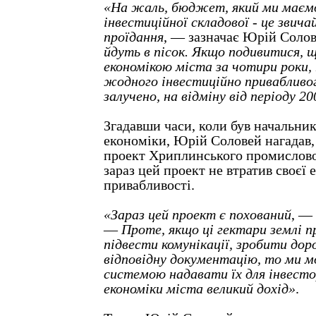
«На жаль, бюджет, який ми маємо
інвестиційної складової - це зви
проїдання
, — зазначає Юрій Соло
йдуть в пісок. Якщо подивитися, щ
економікою міста за чотири роки,
жодного інвестиційно привабливо
залучено, на відміну від періоду 2
Згадавши часи, коли був начальни
економіки, Юрій Соловей нагадав, 
проект Хриплинського промисловог
зараз цей проект не втратив своєї 
привабливості.
«Зараз цей проект є похований
, —
—
Проте, якщо ці гектари землі п
підвести комунікації, зробити до
відповідну документацію, то ми 
системою надавати їх для інвесто
економіки міста великий дохід»
.