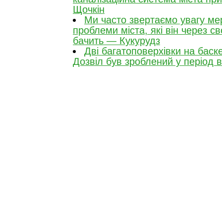
Щочкін
Ми часто звертаємо увагу мера
проблеми міста, які він через с
бачить — Кукурудз
Дві багатоповерхівки на баск
Дозвіл був зроблений у період 