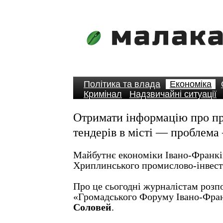
Політика та влада
Економіка
Кримінал
Надзвичайні ситуації
Отримати інформацію про п
тендерів в місті — проблем
Майбутнє економіки Івано-Франкі
Хриплинського промислово-інвест
Про це сьогодні журналістам розпо
«Громадського Форуму Івано-Фра
Соловей
.