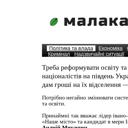
Політика та влада
Економіка
Кримінал
Надзвичайні ситуації
Треба реформувати освіту та
націоналістів на південь Укр
дам гроші на їх відселення
Потрібно негайно змінювати систе
та освіти.
Принаймні так вважає лідер івано
«Наше місто» та кандидат в мери 
Андрій Микитин
.