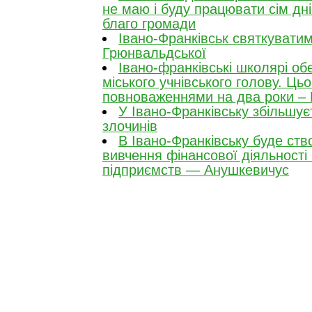
не маю і буду працювати сім дн
благо громади
Івано-Франківськ святкувати
Грюнвальдської
Івано-франківські школярі об
міського учнівського голову. Цьо
повноваженнями на два роки – 
У Івано-Франківську збільшує
злочинів
В Івано-Франківську буде ство
вивчення фінансової діяльності
підприємств — Анушкевичус