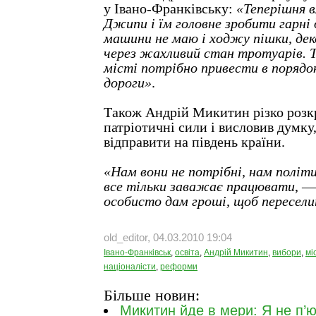
у Івано-Франківську:
«Теперішня в
Джипи і їм головне зробити гарні 
машини не маю і ходжу пішки, деко
через жахливий стан тротуарів. То
місті потрібно привести в порядо
дороги»
.
Також Андрій Микитин різко розк
патріотичні сили і висловив думку
відправити на південь країни.
«Нам вони не потрібні, нам політи
все тільки заважає працювати
, —
особисто дам гроші, щоб переселит
old_editor, 04.03.2010 19:04
Івано-Франківськ
,
освіта
,
Андрій Микитин
,
вибори
,
мі
націоналісти
,
реформи
Більше новин:
Микитин йде в мери: Я не п’ю