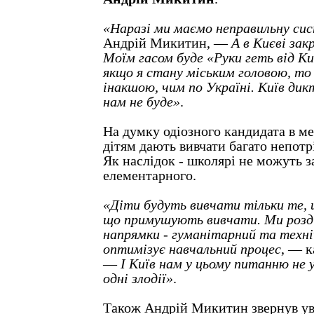
«Наразі ми маємо неправильну си
Андрій Микитин, —
А в Києві зак
Моїм гасом буде «Руки геть від Киє
якщо я стану міським головою, то
інакшою, чим по Україні. Київ дик
нам не буде»
.
На думку одіозного кандидата в ме
дітям дають вивчати багато непотр
Як наслідок - школярі не можуть з
елементарного.
«Діти будуть вивчати тільки те, щ
що примушують вивчати. Ми розді
напрямки - гуманітарний та техні
оптимізує навчальний процес
, — 
—
І Київ нам у цьому питанню не 
одні злодії»
.
Також Андрій Микитин звернув ува