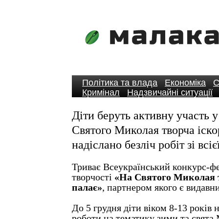
Політика та влада
Економіка
С
Кримінал
Надзвичайні ситуації
Діти беруть активну участь 
Святого Миколая творча іско
надіслано безліч робіт зі всі
Триває Всеукраїнський конкурс-фе
творчості
«На Святого Миколая 
палає»
, партнером якого є видав
До 5 грудня діти віком 8-13 років 
роботи на тематику зими та свята