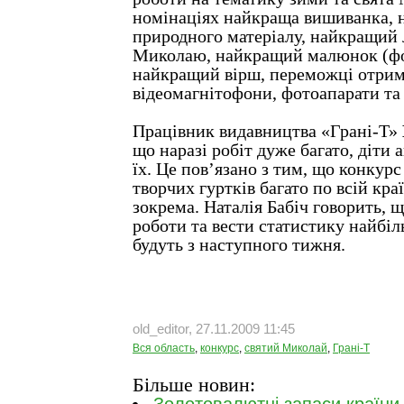
номінаціях найкраща вишиванка, 
природного матеріалу, найкращий
Миколаю, найкращий малюнок (фо
найкращий вірш, переможці отри
відеомагнітофони, фотоапарати та
Працівник видавництва «Грані-Т»
що наразі робіт дуже багато, діти
їх. Це пов’язано з тим, що конкур
творчих гуртків багато по всій кра
зокрема. Наталія Бабіч говорить, 
роботи та вести статистику найбіл
будуть з наступного тижня.
old_editor, 27.11.2009 11:45
Вся область
,
конкурс
,
святий Миколай
,
Грані-Т
Більше новин: