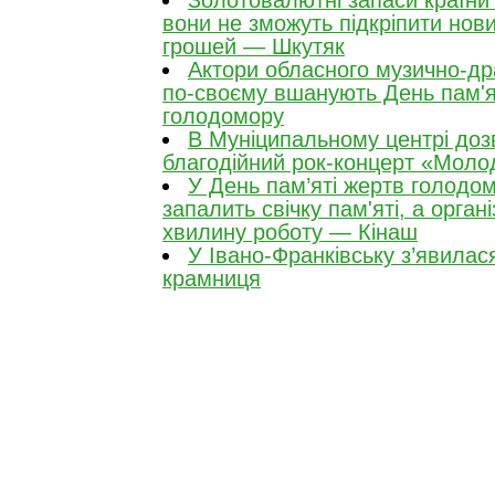
Золотовалютні запаси країни 
вони не зможуть підкріпити нов
грошей — Шкутяк
Актори обласного музично-др
по-своєму вшанують День пам'я
голодомору
В Муніципальному центрі доз
благодійний рок-концерт «Моло
У День пам’яті жертв голодо
запалить свічку пам'яті, а органі
хвилину роботу — Кінаш
У Івано-Франківську з’явила
крамниця