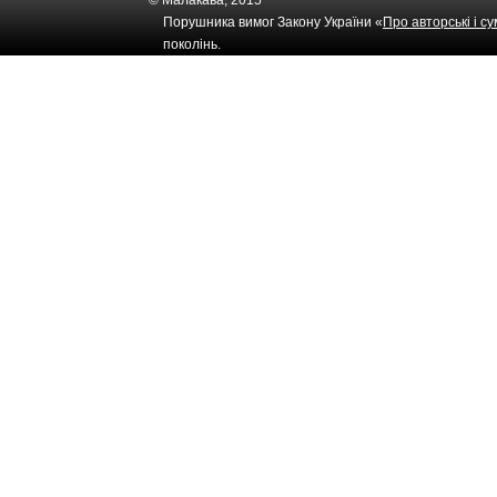
© Малакава, 2015
Порушника вимог Закону України «
Про авторські і с
поколінь.