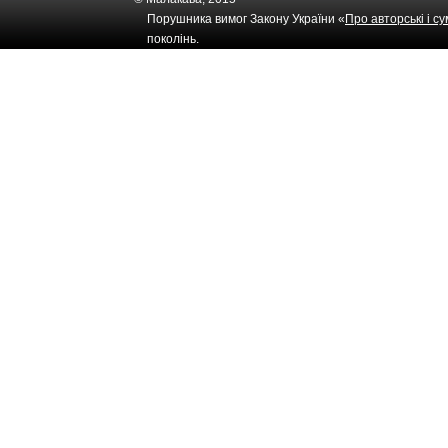
Порушника вимог Закону України «
Про авторські і с
поколінь.