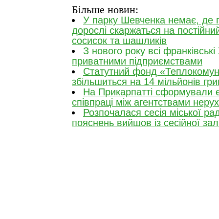
Більше новин:
У парку Шевченка немає, де г
дорослі скаржаться на постійни
сосисок та шашликів
З нового року всі франківськ
приватними підприємствами
Статутний фонд «Теплокомун
збільшиться на 14 мільйонів гр
На Прикарпатті сформували 
співпраці між агентствами неру
Розпочалася сесія міської ра
пояснень вийшов із сесійної за