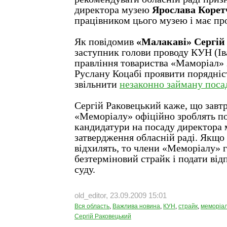
директора музею
Ярослава Корет
працівником цього музею і має про
Як повідомив
«Малакаві» Сергій
заступник голови проводу КУН (Ів
правління товариства «Маморіал»
Руслану Коцабі проявити порядніс
звільнити
незаконно займану поса
Сергій Раковецький каже, що завт
«Меморіалу» офіційно зроблять по
кандидатури на посаду директора 
затвердження обласній раді. Якщо
відхилять, то члени «Меморіалу» 
безтерміновий страйк і подати від
суду.
old_editor, 23.09.2009 15:01
Вся область
,
Важлива новина
,
КУН
,
страйк
,
меморіа
Сергій Раковецький