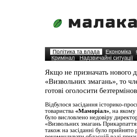
Політика та влада
Економіка
Кримінал
Надзвичайні ситуації
Якщо не призначать нового 
«Визвольних змагань», то ч
готові оголосити безтерміно
Відбулося засідання історико-прос
товариства
«Маморіал»
, на якому
було висловлено недовіру директо
«Визвольних змагань Прикарпатт
також на засіданні було прийнято
рекомендувати обласній раді приз