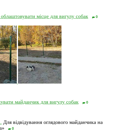
облаштовувати місце для вигулу собак
0
увати майданчик для вигулу собак
0
.
Для відвідування оглядового майданчика на
а»
0