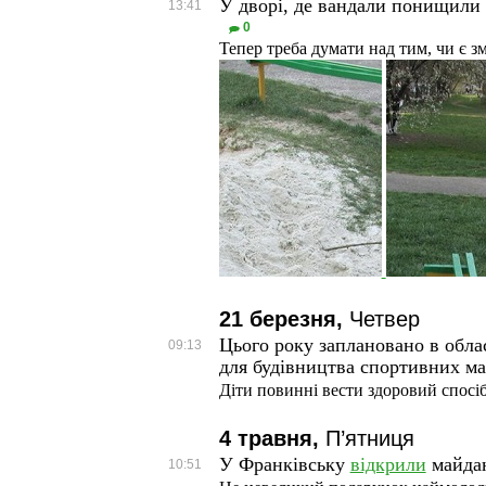
У дворі, де вандали понищили
13:41
0
Тепер треба думати над тим, чи є з
21 березня,
Четвер
Цього року заплановано в обл
09:13
для будівництва спортивних м
Діти повинні вести здоровий спосі
4 травня,
П’ятниця
У Франківську
відкрили
майдан
10:51