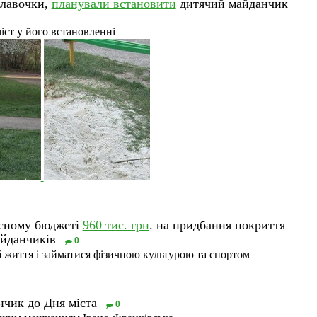
 лавочки,
планували встановити
дитячий майданчик
міст у його встановленні
асному бюджеті
960 тис. грн
. на придбання покриття
айданчиків
0
б життя і займатися фізичною культурою та спортом
чик до Дня міста
0