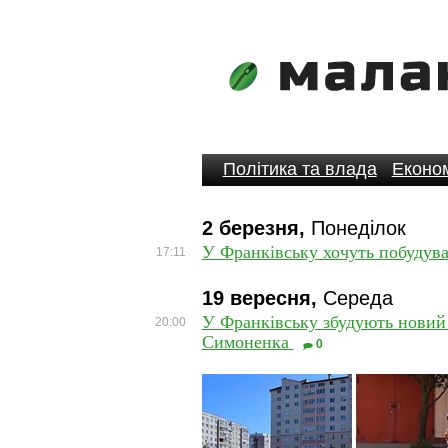
Політика та влада
Економ
2 березня,
Понеділок
У Франківську хочуть побудува
17:11
19 вересня,
Середа
У Франківську збудують новий
20:00
Симоненка
0