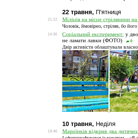
22 травня,
П’ятниця
Міліція на місце стрілянини на
21:22
Чоловік, ймовірно, стріляв, бо йог
Соціальний експеримент:
у дво
14:36
не ламати лавки (ФОТО)
0
Двір активісти облаштували власнор
10 травня,
Неділя
Марцінків відкрив два дитячи
19:46
І сфотографувався із макетом – «