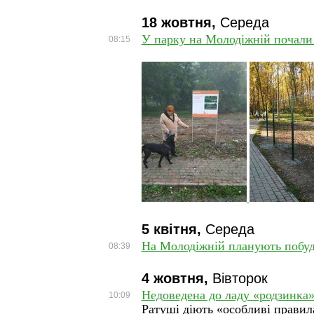
18 жовтня,
Середа
У парку на Молодіжній почали 
08:15
5 квітня,
Середа
‎На Молодіжній планують побуд
08:39
4 жовтня,
Вівторок
Недоведена до ладу «родзинка»
10:09
Ратуші діють «особливі правил