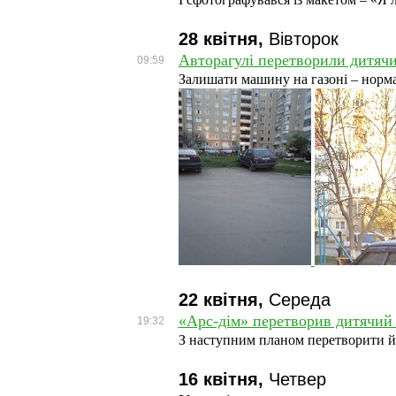
28 квітня,
Вівторок
Авторагулі перетворили дитяч
09:59
Залишати машину на газоні – норм
22 квітня,
Середа
«Арс-дім» перетворив дитячий
19:32
З наступним планом перетворити й
16 квітня,
Четвер