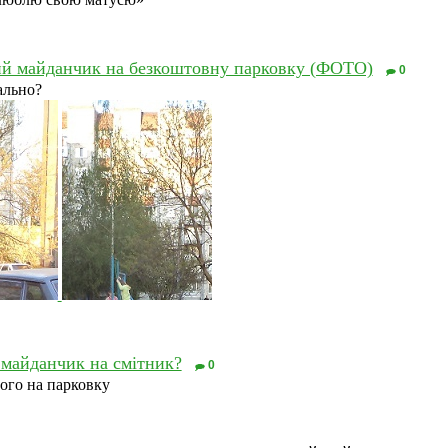
ий майданчик на безкоштовну парковку (ФОТО)
0
ально?
 майданчик на смітник?
0
ого на парковку