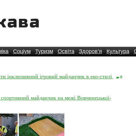
іка
Соціум
Туризм
Освіта
Здоров’я
Культура
ти інклюзивний ігровий майданчик в еко-стилі
0
 спортивний майданчик на межі Вовчинецької-