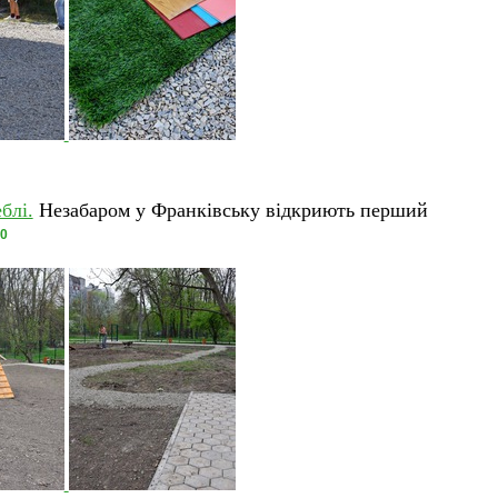
блі.
Незабаром у Франківську відкриють перший
0