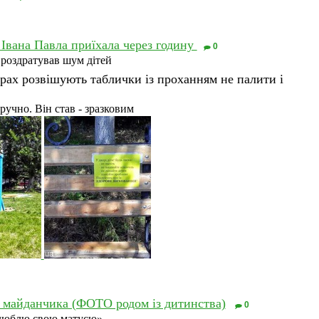
 Івана Павла приїхала через годину
0
о роздратував шум дітей
рах розвішують таблички із проханням не палити і
учно. Він став - зразковим
х майданчика (ФОТО родом із дитинства)
0
Я люблю свою матусю»