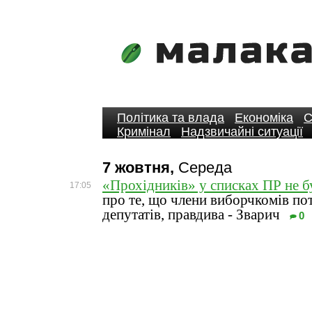
Політика та влада
Економіка
С
Кримінал
Надзвичайні ситуації
7 жовтня,
Середа
«Прохідників» у списках ПР не б
17:05
про те, що члени виборчкомів по
депутатів, правдива - Зварич
0