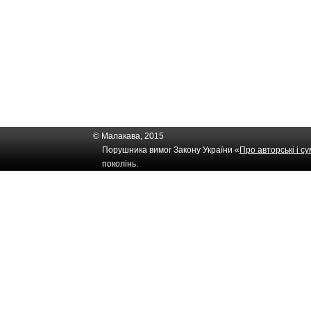
© Малакава, 2015
Порушника вимог Закону України «
Про авторські і с
поколінь.