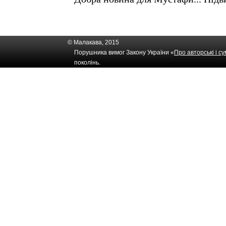
© Малакава, 2015
Порушника вимог Закону України «
Про авторські і с
поколінь.