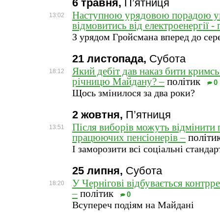
6 травня,
П’ятниця
Наступною урядовою порадою ук
13:02
відмовитись від електроенергії - 
З урядом Гройсмана вперед до сер
21 листопада,
Субота
Який дебіт дав наказ бити кримсь
18:12
річницю Майдану? –
політик
0
Щось змінилося за два роки?
2 жовтня,
П’ятниця
Після виборів можуть відмінити п
13:51
працюючих пенсіонерів –
політи
І заморозити всі соціальні стандар
25 липня,
Субота
У Чернігові відбувається контрр
18:20
–
політик
0
Всупереч подіям на Майдані