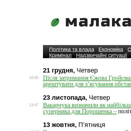
Політика та влада
Економіка
С
Кримінал
Надзвичайні ситуації
21 грудня,
Четвер
Після затримання Єжова Гройсма
10:45
арештувати для з’ясування обстав
23 листопада,
Четвер
Вакарчука визначили як найбіль
13:47
суперника для Порошенка –
полі
13 жовтня,
П’ятниця