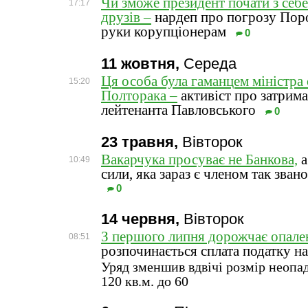
Чи зможе президент почати з себе 
17:17
друзів –
нардеп про погрозу Пор
руки корупціонерам
0
11 жовтня,
Середа
Ця особа була гаманцем міністра
15:20
Полторака –
активіст про затрима
лейтенанта Павловського
0
23 травня,
Вівторок
Вакарчука просуває не Банкова,
а
10:49
сили, яка зараз є членом так звано
0
14 червня,
Вівторок
З першого липня дорожчає опале
08:51
розпочинається сплата податку н
Уряд зменшив вдвічі розмір неопад
120 кв.м. до 60