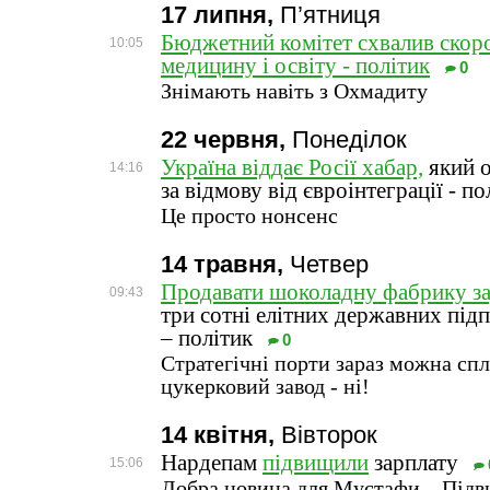
17 липня,
П’ятниця
Бюджетний комітет схвалив скоро
10:05
медицину і освіту - політик
0
Знімають навіть з Охмадиту
22 червня,
Понеділок
Україна віддає Росії хабар,
який 
14:16
за відмову від євроінтеграції - по
Це просто нонсенс
14 травня,
Четвер
Продавати шоколадну фабрику зар
09:43
три сотні елітних державних під
– політик
0
Стратегічні порти зараз можна спл
цукерковий завод - ні!
14 квітня,
Вівторок
Нардепам
підвищили
зарплату
15:06
Добра новина для Мустафи... Під