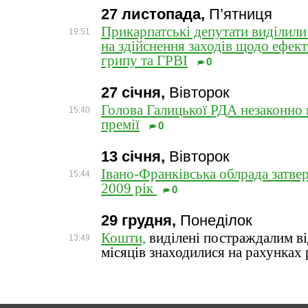
27 листопада,
П’ятниця
Прикарпатські депутати виділили
19:51
на здійснення заходів щодо ефек
грипу та ГРВІ
0
27 січня,
Вівторок
Голова Галицької РДА незаконно 
15:40
премії
0
13 січня,
Вівторок
Івано-Франківська облрада затве
15:44
2009 рік
0
29 грудня,
Понеділок
Кошти,
виділені постраждалим від
13:49
місяців знаходилися на рахунках 