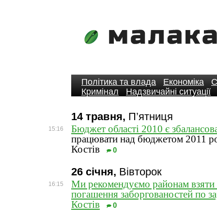
Політика та влада
Економіка
С
Кримінал
Надзвичайні ситуації
14 травня,
П’ятниця
Бюджет області 2010 є збалансов
15:16
працювати над бюджетом 2011 
Костів
0
26 січня,
Вівторок
Ми рекомендуємо районам взяти 
16:15
погашення заборгованостей по 
Костів
0