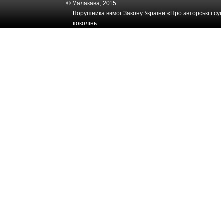
© Малакава, 2015
Порушника вимог Закону України «
Про авторські і с
поколінь.