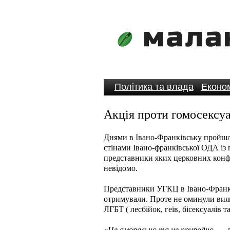
Політика та влада
Економ
Акція проти гомосексуа
Днями в Івано-Франківську пройшла
стінами Івано-франківської ОДА із 
представники яких церковних конфе
невідомо.
Представники УГКЦ в Івано-Франків
отримували. Проте не оминули вияв
ЛГБТ ( лесбійок, геїв, бісексуалів т
«Це аморально та не природно
, — 