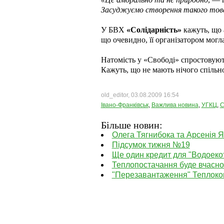
Засуджуємо створення такого това
У БВХ
«Солідарність»
кажуть, що 
що очевидно, її організатором могл
Натомість у «Свободі» спростовують
Кажуть, що не мають нічого спільног
old_editor, 03.08.2009 16:54
Івано-Франківськ
,
Важлива новина
,
УГКЦ
,
С
Більше новин:
Олега Тягнибока та Арсенія 
Підсумок тижня №19
Ще один кредит для "Водоеко
Теплопостачання буде вчасно 
"Перезавантаження" Теплоком