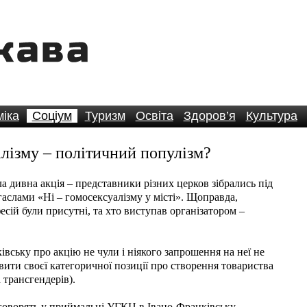
іка
Соціум
Туризм
Освіта
Здоров’я
Культура
лізму – політичний популізм?
 дивна акція – представники різних церков зібрались під
гаслами «Ні – гомосексуалізму у місті». Щоправда,
сій були присутні, та хто виступав організатором –
ську про акцію не чули і ніякого запрошення на неї не
ити своєї категоричної позиції про створення товариства
а трансгендерів).
говорять у приймальні УГКЦ в Івано-Франківську, —