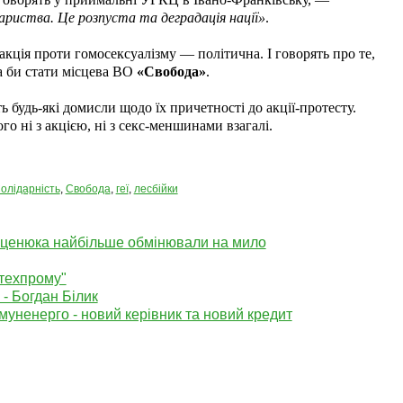
риства. Це розпуста та деградація нації»
.
акція проти гомосексуалізму — політична. І говорять про те,
а би стати місцева ВО
«Свобода»
.
 будь-які домисли щодо їх причетності до акції-протесту.
о ні з акцією, ні з секс-меншинами взагалі.
олідарність
,
Свобода
,
геї
,
лесбійки
Яценюка найбільше обмінювали на мило
техпрому"
- Богдан Білик
уненерго - новий керівник та новий кредит