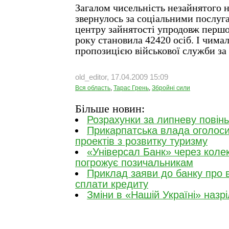
Загалом чисельність незайнятого н
звернулось за соціальними послуг
центру зайнятості упродовж першо
року становила 42420 осіб. І чимал
пропозицією військової служби за
old_editor, 17.04.2009 15:09
Вся область
,
Тарас Грень
,
Збройні сили
Більше новин:
Розрахунки за липневу повінь
Прикарпатська влада оголоси
проектів з розвитку туризму
«Універсал Банк» через коле
погрожує позичальникам
Приклад заяви до банку про 
сплати кредиту
Зміни в «Нашій Україні» назр