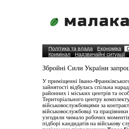
Політика та влада
Економіка
Кримінал
Надзвичайні ситуації
Збройні Сили України запро
У приміщенні Івано-Франківськог
зайнятості відбулась спільна нара
районних і міських центрів та осо
Територіального центру комплекту
військовослужбовцями за контракт
військовослужбовці та працівники
узгодили чимало робочих моментів
підборі кандидатів на військову с