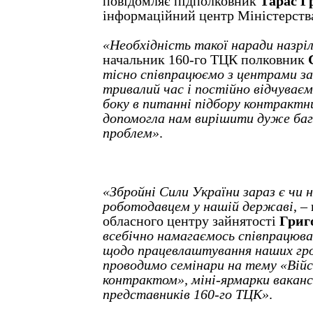
повідомляє підполковник
Тарас Г
інформаційний центр Міністерств
«Необхідність такої наради назрі
начальник 160-го ТЦК полковник
тісно співпрацюємо з центрами з
тривалий час і постійно відчуваєм
боку в питанні підбору контрактни
допомогла нам вирішити дуже ба
проблем»
.
«Збройні Сили України зараз є чи 
роботодавцем у нашій державі
, –
обласного центру зайнятості
Григ
всебічно намагаємось співпрацюва
щодо працевлаштування наших гро
проводимо семінари на тему «Війс
контрактом», міні-ярмарки ваканс
представників 160-го ТЦК»
.