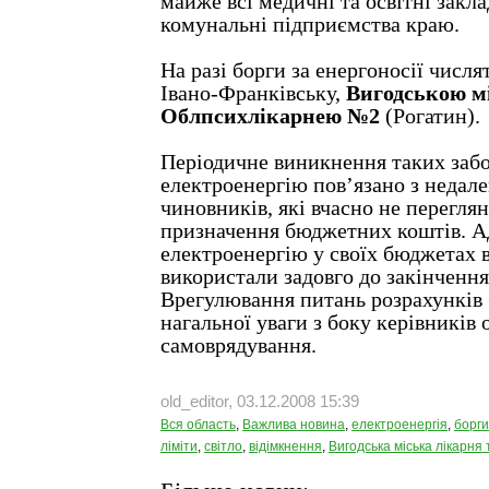
майже всі медичні та освітні закла
комунальні підприємства краю.
На разі борги за енергоносії числ
Івано-Франківську,
Вигодською м
Облпсихлікарнею №2
(Рогатин).
Періодичне виникнення таких забо
електроенергію пов’язано з недал
чиновників, які вчасно не перегля
призначення бюджетних коштів. А
електроенергію у своїх бюджетах в
використали задовго до закінчення
Врегулювання питань розрахунків
нагальної уваги з боку керівників 
самоврядування.
old_editor, 03.12.2008 15:39
Вся область
,
Важлива новина
,
електроенергія
,
борги
ліміти
,
світло
,
відімкнення
,
Вигодська міська лікарня