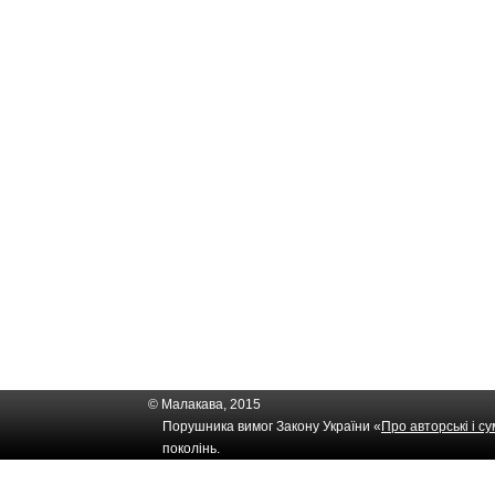
© Малакава, 2015
Порушника вимог Закону України «
Про авторські і с
поколінь.