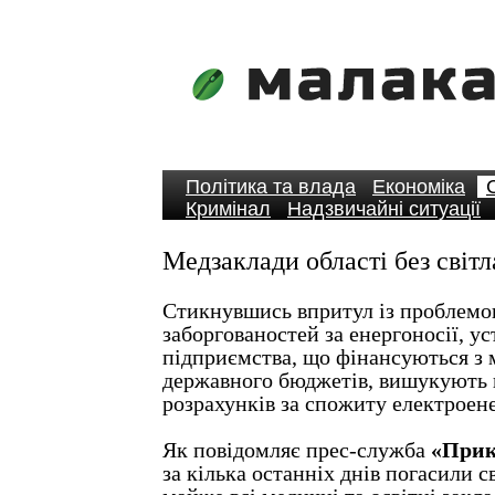
Політика та влада
Економіка
Кримінал
Надзвичайні ситуації
Медзаклади області без світл
Стикнувшись впритул із проблемо
заборгованостей за енергоносії, ус
підприємства, що фінансуються з 
державного бюджетів, вишукують 
розрахунків за спожиту електроен
Як повідомляє прес-служба
«Прик
за кілька останніх днів погасили 