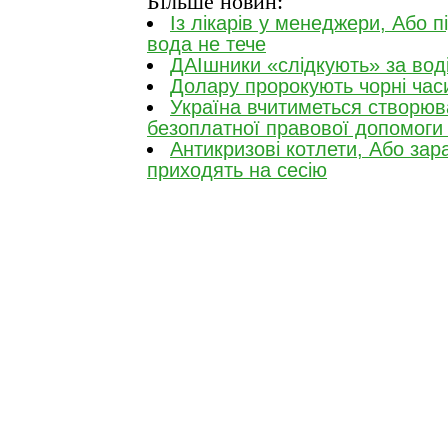
Більше новин:
Із лікарів у менеджери, Або п
вода не тече
ДАІшники «слідкують» за во
Долару пророкують чорні час
Україна вчитиметься створюв
безоплатної правової допомоги 
Антикризові котлети, Або зар
приходять на сесію