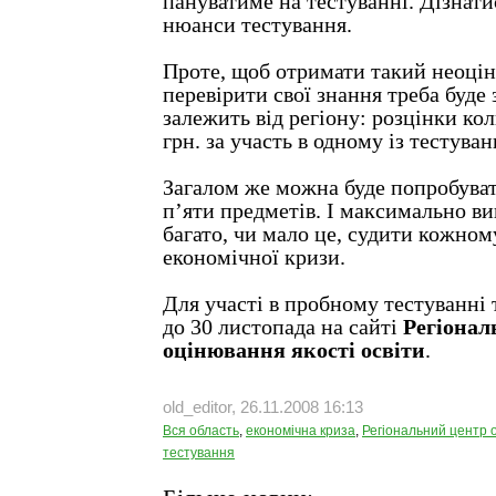
пануватиме на тестуванні. Дізнати
нюанси тестування.
Проте, щоб отримати такий неоцін
перевірити свої знання треба буде 
залежить від регіону: розцінки кол
грн. за участь в одному із тестуван
Загалом же можна буде попробуват
п’яти предметів. І максимально ви
багато, чи мало це, судити кожному
економічної кризи.
Для участі в пробному тестуванні 
до 30 листопада на сайті
Регіонал
оцінювання якості освіти
.
old_editor, 26.11.2008 16:13
Вся область
,
економічна криза
,
Регіональний центр о
тестування