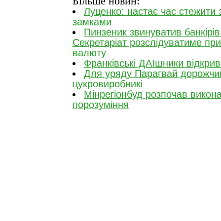
Більше новин:
Луценко: настає час стежити
замками
Пинзеник звинуватив банкірів 
Секретаріат розслідуватиме при
валюту
Франківські ДАІшники відкри
Для уряду Парагвай дорожчий 
цукровиробникі
Мінрегіонбуд розпочав вико
порозуміння