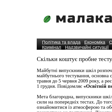
Політика та влада
Економіка
С
Кримінал
Надзвичайні ситуації
Скільки коштує пробне тест
Майбутні випускники шкіл розпоч
майбутнього тестування, основна с
травня до 5 червня 2009 року, а ре
1 грудня. Повідомляє
«Освітній п
Мета благородна, випускники шкіл
сили на попередніх тестах. До тог
ознайомитися із атмосферою та об