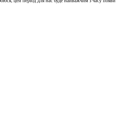
 боюся, цей період для нас буде найважчим з часу появи