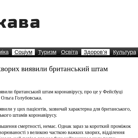
іка
Соціум
Туризм
Освіта
Здоров’я
Культура
 хворих виявили британський штам
иявили британський штам коронавірусу, про це у Фейсбуці
 Ольга Голубовська.
виявили у цих пацієнтів, зазвичай характерна для британського,
ького штамів коронавірусу.
льшення смертності, немає. Однак зараз за короткий проміжок
хворюваності з великою часткою важких хворих, відділення