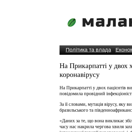
Політика та влада
Економ
На Прикарпатті у двох
коронавірусу
На Прикарпатті у двох пацієнтів в
повідомила провідний інфекціоніст
За її словами, мутація вірусу, яку 
бразильського та південноафриканс
«Даних за те, що вона викликає збі
часу нас накрила чергова хвиля за