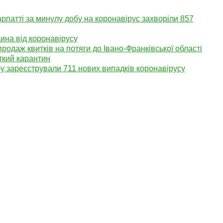
патті за минулу добу на коронавірус захворіли 857
ина від коронавірусу
родаж квитків на потяги до Івано-Франківської області
ткий карантин
у зареєстрували 711 нових випадків коронавірусу