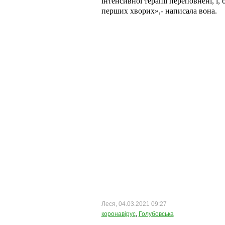
інтенсивної терапії переповнені, і,
перших хворих»,- написала вона.
Леся, 04.03.2021 09:27
коронавірус
,
Голубовська