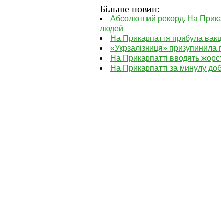
Більше новин:
Абсолютний рекорд. На Прикар
людей
На Прикарпаття прибула вакц
«Укрзалізниця» призупинила п
На Прикарпатті вводять жорс
На Прикарпатті за минулу доб