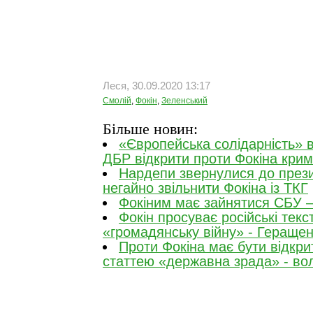
Леся, 30.09.2020 13:17
Смолій
,
Фокін
,
Зеленський
Більше новин:
«Європейська солідарність» в
ДБР відкрити проти Фокіна крим
Нардепи звернулися до през
негайно звільнити Фокіна із ТКГ
Фокіним має зайнятися СБУ –
Фокін просуває російські текст
«громадянську війну» - Гераще
Проти Фокіна має бути відкр
статтею «державна зрада» - во