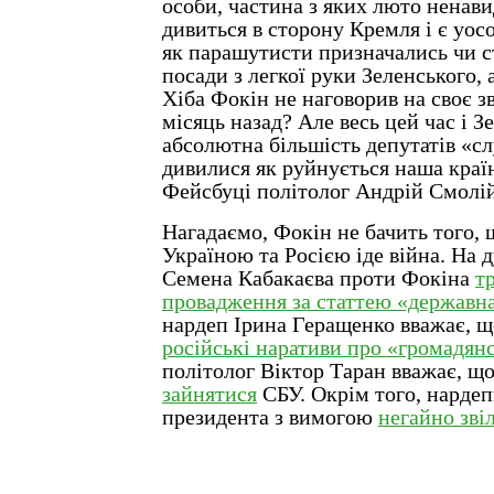
особи, частина з яких люто ненави
дивиться в сторону Кремля і є уо
як парашутисти призначались чи с
посади з легкої руки Зеленського, 
Хіба Фокін не наговорив на своє з
місяць назад? Але весь цей час і Зе
абсолютна більшість депутатів «сл
дивилися як руйнується наша країн
Фейсбуці політолог Андрій Смолій
Нагадаємо, Фокін не бачить того, 
Україною та Росією іде війна. На 
Семена Кабакаєва проти Фокіна
т
провадження за статтею «державна
нардеп Ірина Геращенко вважає, щ
російські наративи про «громадян
політолог Віктор Таран вважає, щ
зайнятися
СБУ. Окрім того, нардеп
президента з вимогою
негайно зв