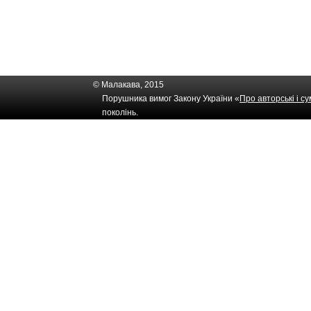
© Малакава, 2015
Порушника вимог Закону України «
Про авторські і с
поколінь.