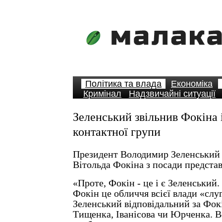
Політика та влада
Економіка
Кримінал
Надзвичайні ситуації
Зеленський звільнив Фокіна 
контактної групи
Президент Володимир Зеленський
Вітольда Фокіна з посади предста
«Проте, Фокін - це і є Зеленський.
Фокін це обличчя всієї влади «слу
Зеленський відповідальний за Фокі
Тищенка, Іванісова чи Юрченка. В