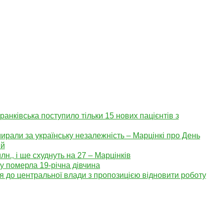
ранківська поступило тільки 15 нових пацієнтів з
мирали за українську незалежність – Марцінкі про День
ій
лн., і ще схуднуть на 27 – Марцінків
су померла 19-річна дівчина
я до центральної влади з пропозицією відновити роботу