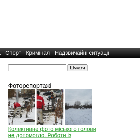
а
Спорт
Кримінал
Надзвичайні ситуації
Фоторепортажі
Колективне фото міського голови
не допомогло. Роботи із