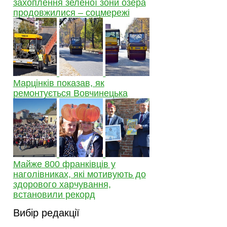
захоплення зеленої зони озера
продовжилися – соцмережі
Марцінків показав, як
ремонтується Вовчинецька
Майже 800 франківців у
наголівниках, які мотивують до
здорового харчування,
встановили рекорд
Вибір редакції