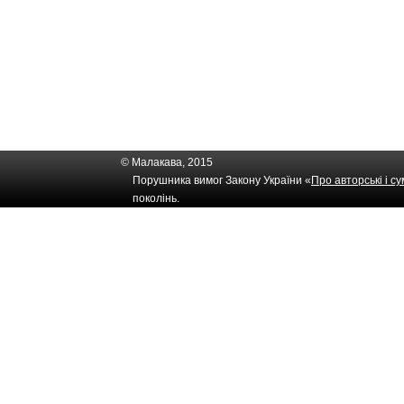
© Малакава, 2015
Порушника вимог Закону України «
Про авторські і с
поколінь.