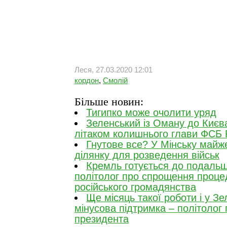
Леся, 27.03.2020 12:01
кордон
,
Смолій
Більше новин:
Тигипко може очолити уряд
Зеленський із Оману до Києв
літаком колишнього глави ФСБ
Гнутове все? У Мінську майж
ділянку для розведення військ
Кремль готується до подальшо
політолог про спрощення проце
російського громадянства
Ще місяць такої роботи і у З
мінусова підтримка – політолог
президента