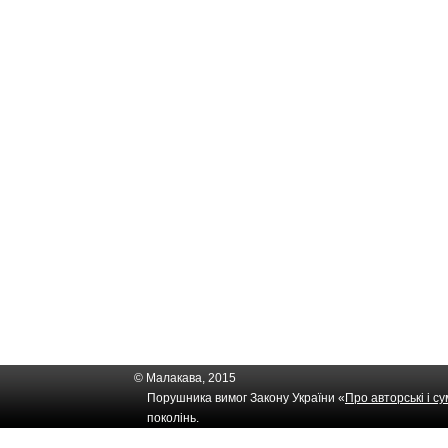
© Малакава, 2015
Порушника вимог Закону України «
Про авторські і с
поколінь.