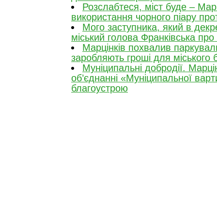
Розслабтеся, міст буде – Мар
використання чорного піару про
Мого заступника, який в декр
міський голова Франківська про
Марцінків похвалив паркувал
заробляють гроші для міського
Муніципальні добродії. Марці
об’єднанні «Муніципальної варти
благоустрою