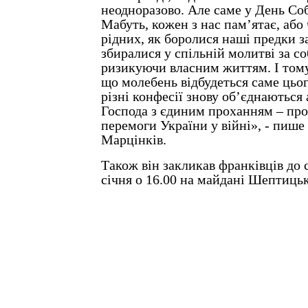
неодноразово. Але саме у День Со
Мабуть, кожен з нас пам’ятає, або 
рідних, як боролися наші предки з
збиралися у спільній молитві за с
ризикуючи власним життям. І том
що молебень відбудеться саме цьог
різні конфесії знову об’єднаються
Господа з єдиним проханням – пр
перемоги України у війні», - пише
Марцінків.
Також він закликав франківців до 
січня о 16.00 на майдані Шептицьк