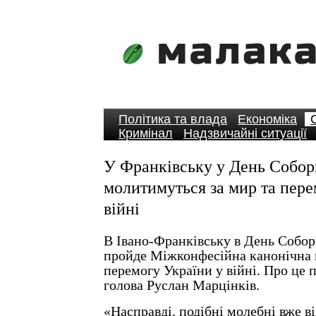
Політика та влада
Економіка
Кримінал
Надзвичайні ситуації
У Франківську у День Собор
молитимуться за мир та пере
війні
В Івано-Франківську в День Соборн
пройде Міжконфесійна канонічна 
перемогу України у війні. Про це 
голова Руслан Марцінків.
«Насправді, подібні молебні вже в