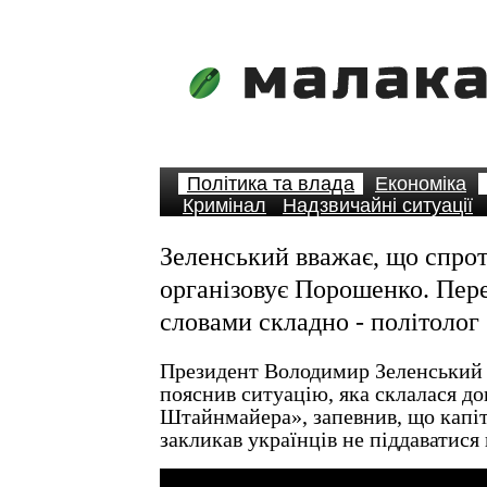
Політика та влада
Економіка
Кримінал
Надзвичайні ситуації
Зеленський вважає, що спрот
організовує Порошенко. Пере
словами складно - політолог
Президент Володимир Зеленський 
пояснив ситуацію, яка склалася д
Штайнмайера», запевнив, що капіту
закликав українців не піддаватися 