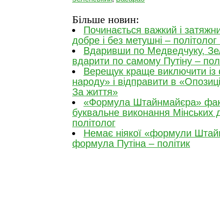
Більше новин:
Починається важкий і затяжни
добре і без метушні – політолог 
Вдаривши по Медведчуку, Зе
вдарити по самому Путіну – пол
Верещук краще виключити із 
народу» і відправити в «Опози
За життя»
«Формула Штайнмайєра» фак
буквальне виконання Мінських 
політолог
Немає ніякої «формули Штай
формула Путіна – політик