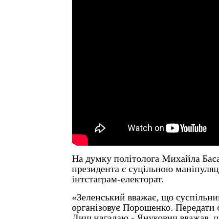
На думку політолога Михайла Баса
президента є суцільною маніпуляц
інтстаграм-електорат.
«Зеленський вважає, що суспільни
організовує Порошенко. Передати 
Лиш нагадаю - Янукович вважав, 