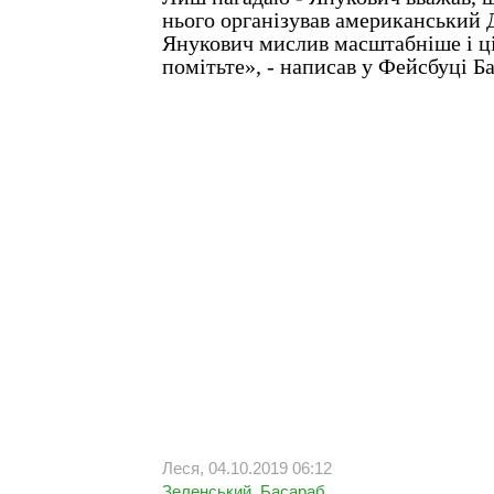
нього організував американський
Янукович мислив масштабніше і ці
помітьте», - написав у Фейсбуці Ба
Леся, 04.10.2019 06:12
Зеленський
,
Басараб