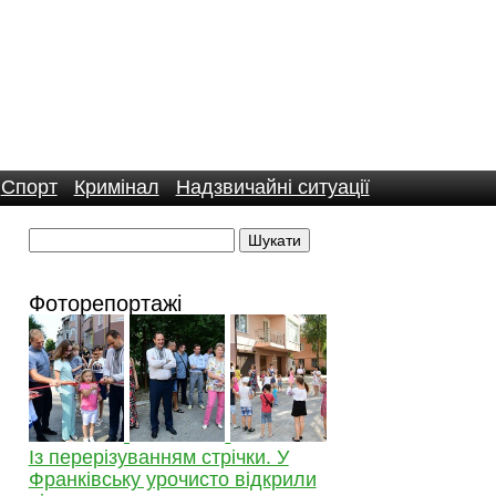
Спорт
Кримінал
Надзвичайні ситуації
Фоторепортажі
Із перерізуванням стрічки. У
Франківську урочисто відкрили