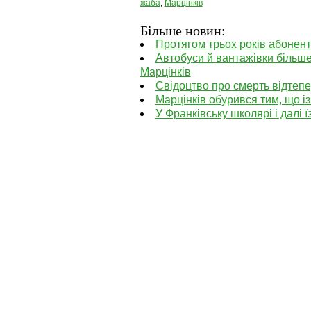
жаба
,
Марцінків
Більше новин:
Протягом трьох років абонен
Автобуси й вантажівки більше
Марцінків
Свідоцтво про смерть відтепе
Марцінків обурився тим, що 
У Франківську школярі і далі