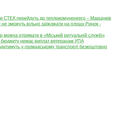
ти СТЕК перейдуть до теплокомуненерго – Марцінків
 не зможуть вільно заїжджати на площу Ринок -
р можна отримати в «Міський ритуальній службі»
із бюджету немає виплат ветеранам УПА
 їздитимуть у громадському транспорті безкоштовно