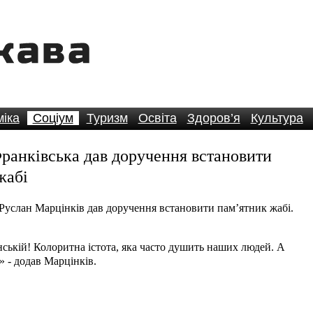
іка
Соціум
Туризм
Освіта
Здоров’я
Культура
ранківська дав доручення встановити
жабі
Руслан Марцінків дав доручення встановити пам’ятник жабі.
їнській! Колоритна істота, яка часто душить наших людей. А
» - додав Марцінків.