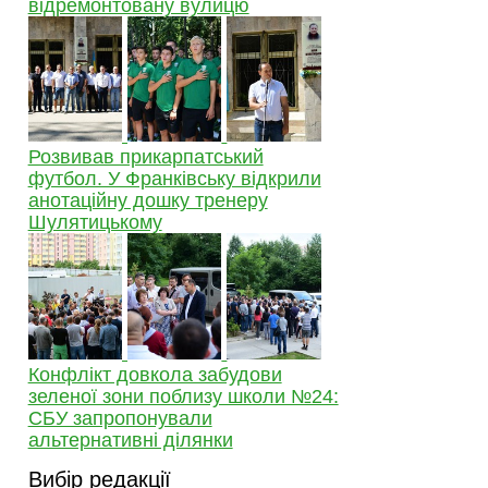
відремонтовану вулицю
Розвивав прикарпатський
футбол. У Франківську відкрили
анотаційну дошку тренеру
Шулятицькому
Конфлікт довкола забудови
зеленої зони поблизу школи №24:
СБУ запропонували
альтернативні ділянки
Вибір редакції