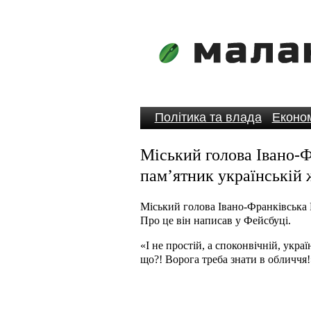
Політика та влада
Економ
Міський голова Івано-Ф
пам’ятник українській 
Міський голова Івано-Франківська 
Про це він написав у Фейсбуці.
«І не простій, а споконвічній, укра
що?! Ворога треба знати в обличчя!