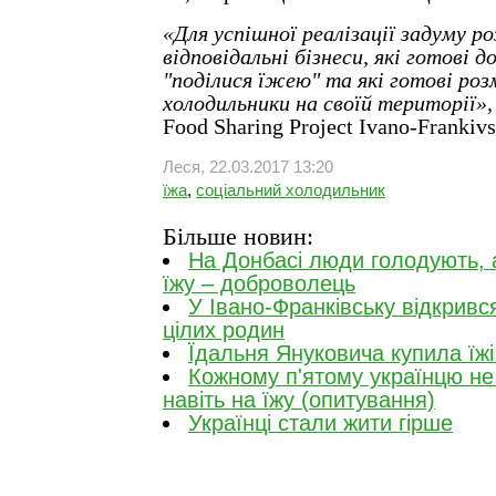
«Для успішної реалізації задуму р
відповідальні бізнеси, які готові 
"поділися їжею" та які готові ро
холодильники на своїй території»,
Food Sharing Project Ivano-Frankivs
Леся, 22.03.2017 13:20
їжа
,
соціальний холодильник
Більше новин:
На Донбасі люди голодують, 
їжу – доброволець
У Івано-Франківську відкривс
цілих родин
Їдальня Януковича купила їжі
Кожному п'ятому українцю не
навіть на їжу (опитування)
Українці стали жити гірше