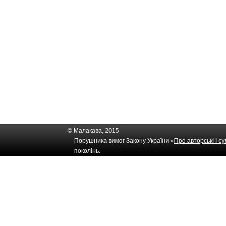
© Малакава, 2015
Порушника вимог Закону України «
Про авторські і с
поколінь.