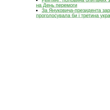
Рейтинг: половина опитаних 
на День перемоги
За Януковича-президента зар
проголосувала би і третина укра