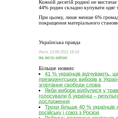
Кожній десятій родині не вистачає
44% родин складно купувати одяг т
При цьому, лише менше 6% громад
покращення матеріального станов
Українська правда
Леся, 13.06.2011 18:18
їжа
,
життя
,
рейтинг
Більше новин:
41 % українців відчувають, щ
президентських виборів в Україн
згортання свободи слова
Якби вибори відбулися у травн
голосували б українці – результ
дослідження
Трохи більше 40 % українців 
російську і союз з Росією