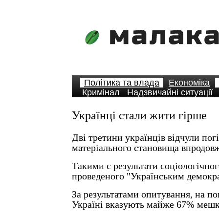
Політика та влада
Економіка
Кримінал
Надзвичайні ситуації
Українці стали жити гірше
Дві третини українців відчули по
матеріального становища впродовж
Такими є результати соціологічно
проведеного "Українським демокр
За результатами опитування, на п
Україні вказують майже 67% мешкан