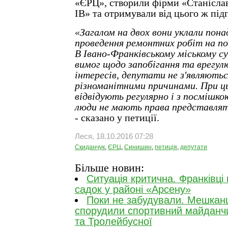
«ЄРЦ», створили фірми «Станіслав
ІВ» та отримували від цього ж під
«Загалом на двох вони уклали понад
проведення ремонтних робіт на по
В Івано-Франківському міському су
вимог щодо запобігання та врегул
інтересів, депутати не з'являють
різноманітними причинами. При ць
відвідують регулярно і з посмішкою
люди не мають права представлят
- сказано у петиції.
Леся, 18.10.2016 07:28
Скиданчук
,
ЄРЦ
,
Синишин
,
петиція
,
депутати
Більше новин:
Ситуація критична. Франківці
садок у районі «Арсену»
Поки не забудували. Мешканц
спорудили спортивний майданчи
та Тролейбусної