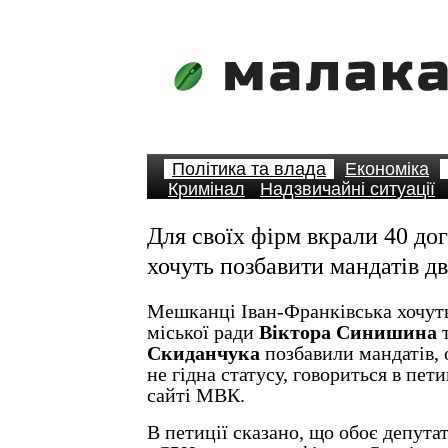
Політика та влада
Економіка
Кримінал
Надзвичайні ситуації
Для своїх фірм вкрали 40 дог
хочуть позбавити мандатів дв
Мешканці Іван-Франківська хочуть
міської ради
Віктора Синишина
Скиданчука
позбавили мандатів, 
не гідна статусу, говориться в пет
сайті МВК.
В петиції сказано, що обоє депута