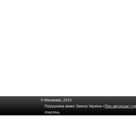
© Малакава, 2015
Порушника вимог Закону України «
Про авторські і с
поколінь.