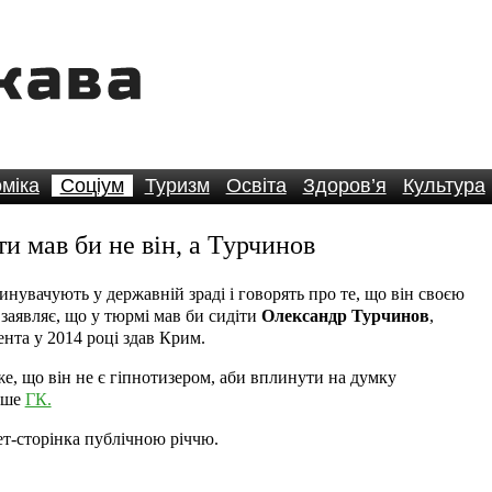
міка
Соціум
Туризм
Освіта
Здоров’я
Культура
и мав би не він, а Турчинов
винувачують у державній зраді і говорять про те, що він своєю
 заявляє, що у тюрмі мав би сидіти
Олександр Турчинов
,
нта у 2014 році здав Крим.
е, що він не є гіпнотизером, аби вплинути на думку
пише
ГК.
нет-сторінка публічною річчю.