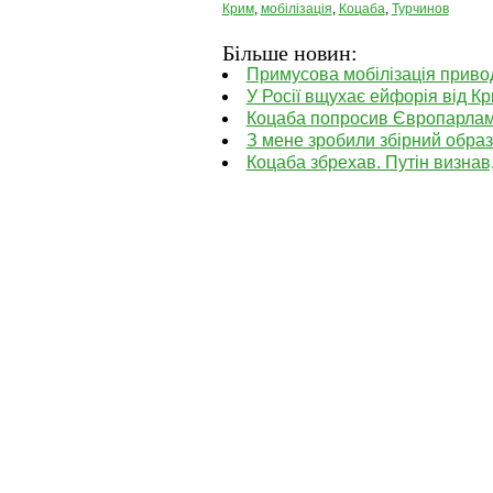
Крим
,
мобілізація
,
Коцаба
,
Турчинов
Більше новин:
Примусова мобілізація привод
У Росії вщухає ейфорія від К
Коцаба попросив Європарламе
З мене зробили збірний обра
Коцаба збрехав. Путін визнав,