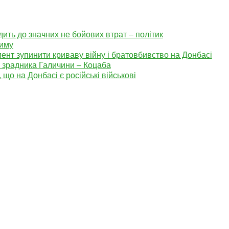
ить до значних не бойових втрат – політик
риму
нт зупинити криваву війну і братовбивство на Донбасі
з зрадника Галичини – Коцаба
 що на Донбасі є російські військові