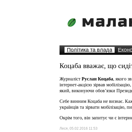
Політика та влада
Еконо
Коцаба вважає, що сидіт
Журналіст
Руслан Коцаба
, якого з
інтернет-акцією зірвав мобілізацію,
який, виконуючи обов’язки Президе
Себе винним Коцаба не визнає. Каж
українців та зірвати мобілізацію, 
Окрім того, він запитує чи є інтер
Леся, 05.02.2016 11:53