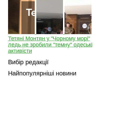
Тетяні Монтян у "Чорному морі"
ледь не зробили "темну" одеські
активісти
Вибір редакції
Найпопулярніші новини