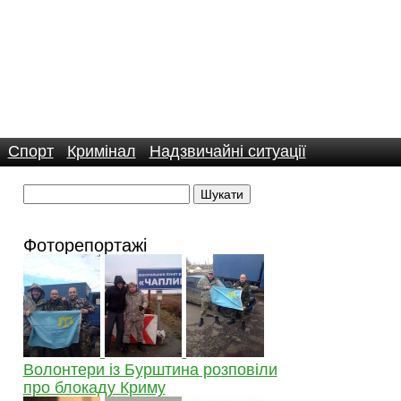
Спорт
Кримінал
Надзвичайні ситуації
Фоторепортажі
Волонтери із Бурштина розповіли
про блокаду Криму