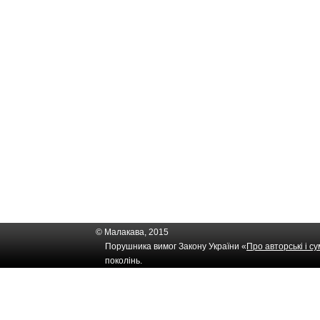
© Малакава, 2015
Порушника вимог Закону України «
Про авторські і с
поколінь.