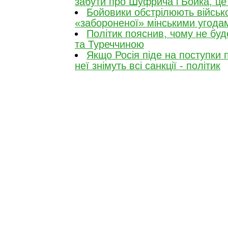
забути про Шуфрича і Бойка, це
Бойовики обстрілюють військо
«забороненої» мінськими угодам
Політик пояснив, чому не буд
та Туреччиною
Якщо Росія піде на поступки по
неї знімуть всі санкції - політик