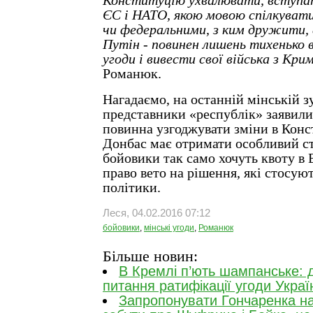
Конституцію ухвалювати, вступат
ЄС і НАТО, якою мовою спілкуват
чи федеральними, з ким дружити, 
Путін - повинен лишень тихенько 
угоди і вивести свої війська з Кри
Романюк.
Нагадаємо, на останній мінській з
представники «республік» заявили
повинна узгоджувати зміни в Конс
Донбас має отримати особливий ст
бойовики так само хочуть квоту в 
право вето на рішення, які стосую
політики.
Леся, 04.02.2016 07:12
бойовики
,
мінські угоди
,
Романюк
Більше новин:
В Кремлі п’ють шампанське: 
питання ратифікації угоди Украї
Запропонувати Гончаренка на