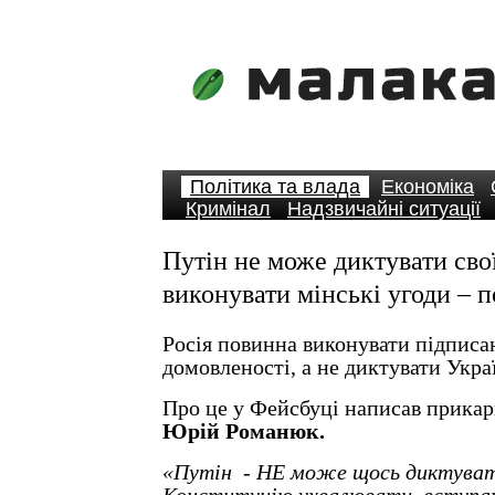
Політика та влада
Економіка
Кримінал
Надзвичайні ситуації
Путін не може диктувати сво
виконувати мінські угоди – п
Росія повинна виконувати підписан
домовленості, а не диктувати Укра
Про це у Фейсбуці написав прикар
Юрій Романюк.
«Путін - НЕ може щось диктувати