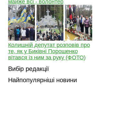
майже всі - волонтер
Колишній депутат розповів про
те, як у Биківні Порошенко
вітався із ним за руку (ФОТО)
Вибір редакції
Найпопулярніші новини