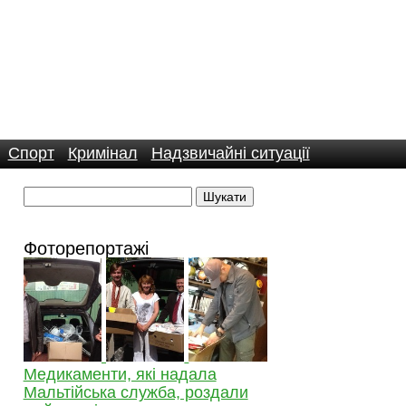
Спорт
Кримінал
Надзвичайні ситуації
Фоторепортажі
Медикаменти, які надала
Мальтійська служба, роздали