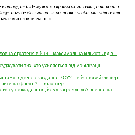
е в атаку, це буде мужнім і кроком як чоловіка, патріота і
овує його бездіяльність як посадової особи, яка одноосібно
дзначає військовий експерт.
овна стратегія війни – максимальна кількість вдів –
джувати тих, хто ухиляється від мобілізації –
истами відтепер завдання ЗСУ? – військовий експерт
опчики на фронті? – волонтер
орусі у громадянстві, йому загрожує ув’язнення на