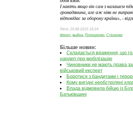
обов'язків.
І навіть якщо він сам з калашем під
громадянина, але аж ніяк не виправд
відповідає за оборону країни»
, - ві
Леся, 20.08.2015 18:24
фронт
,
выйна
,
Порошенко
,
Стеценко
Більше новин:
Складається враження, що гол
нардеп про мобілізацію
Чиновники не мають права засу
військовий експерт
Боротися з бандитами і терор
Кому вигідні необстріляні хл
Влада відмовила бійцю із Біл
Батьківщині