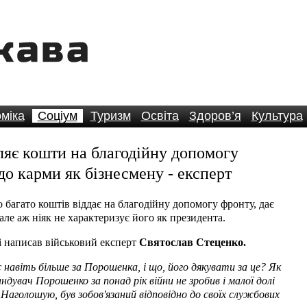
міка
Соціум
Туризм
Освіта
Здоров’я
Культура
ляє кошти на благодійну допомогу
до карми як бізнесмену - експерт
багато коштів віддає на благодійну допомогу фронту, дає
але аж ніяк не характеризує його як президента.
і написав військовий експерт
Святослав Стеценко.
навіть більше за Порошенка, і що, його дякувати за це? Як
дувач Порошенко за понад рік війни не зробив і малої долі
 Наголошую, був зобов'язаний відповідно до своїх службових