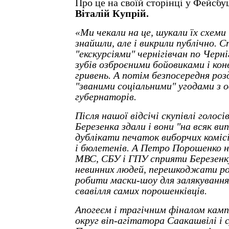
Про це на своїй сторінці у Фейсбу
Віталій Купрій.
«Ми чекали на це, шукали їх схеми
знайшли, але і викрили публічно. 
"екскурсіями" чернігівчан по Черні
зубів озброєними бойовиками і ко
гривень. А потім безпосередня роз
"званими соціальними" угодами з о
губернаторів.
Після нашої відсічі скупівлі голос
Березенка здали і вони "на всяк ви
дублікати печаток виборчих комісі
і бюлетенів. А Петро Порошенко н
МВС, СБУ і ГПУ сприяти Березенк
невинних людей, перешкоджати р
робити маски-шоу для залякування
свавілля самих порошенківців.
Апогеєм і трагічним фіналом кампа
округ віп-агітатора Саакашвілі і 