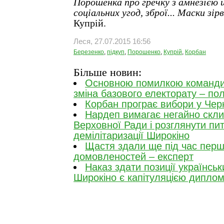
Порошенка про гречку з амнезією 
соціальних угод, зброї... Маски зірв
Купрій.
Леся, 27.07.2015 16:56
Березенко
,
підкуп
,
Порошенко
,
Купрій
,
Корбан
Більше новин:
Основною помилкою команди 
зміна базового електорату – пол
Корбан програє вибори у Черн
Нардеп вимагає негайно скли
Верховної Ради і розглянути пи
демілітаризації Широкіно
Щастя здали ще під час перш
домовленостей – експерт
Наказ здати позиції українськ
Широкіно є капітуляцією диплом