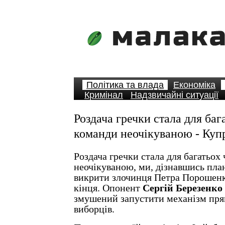
Політика та влада
Економіка
Кримінал
Надзвичайні ситуації
Роздача гречки стала для баг
команди неочікуваною - Куп
Роздача гречки стала для багатьох
неочікуваною, ми, дізнавшись пл
викрити злочинця Петра Порошенк
кінця. Опонент
Сергій Березенко
змушений запустити механізм пря
виборців.