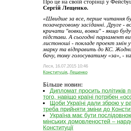
Про це на своїй сторінці у Фейсбу
Сергій Лещенко.
«Швидше за все, перше читання бу
позачерговому засіданні. Друге - 
кричати "вовки, вовки" - якщо буд
підстави. А сьогодні парламент ви
листоноші - покладе проект змін у
марку та відправить до КС. Жодних
бачу, тому голосуватиму «за»,
- н
Леся, 16.07.2015 10:46
Конституція
,
Лещенко
Більше новин:
Дипломат просить політиків п
того, навіщо країні потрібен «о
Щоби Україні дали зброю у раз
треба прийняти зміни до Констит
Україна має бути послідовною
мінських домовленостей – нард
Конституції