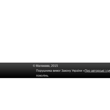
© Малакава, 2015
Порушника вимог Закону України «
Про авторські і с
поколінь.