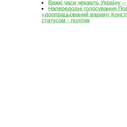
Важкі часи чекають Україну – 
Напередодні голосування По
«доопрацьований варіант Консти
статусом - політик