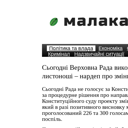
Політика та влада
Економіка
Кримінал
Надзвичайні ситуації
Сьогодні Верховна Рада вико
листоноші – нардеп про змін
Сьогодні Рада не голосує за Конст
за процедурне рішення про направ
Конституційного суду проекту змі
який в разі позитивного висновку 
проголосований 226 та 300 голосам
поспіль.