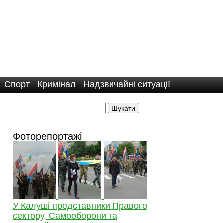
Спорт
Кримінал
Надзвичайні ситуації
Фоторепортажі
У Калуші представники Правого
сектору, Самооборони та