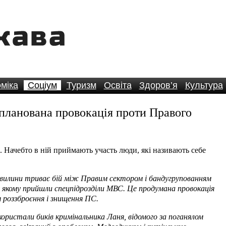
міка
Соціум
Туризм
Освіта
Здоров’я
Культура
планована провокація проти Правого
. Начебто в ній приймають участь люди, які називають себе
 хвилини триває бій між Правим сектором і бандугрупованням
 якому прийшли спецпідрозділи МВС. Це продумана провокація
я роззброєння і знищення ПС.
користали биків кримінальника Ланя, відомого за поганялом