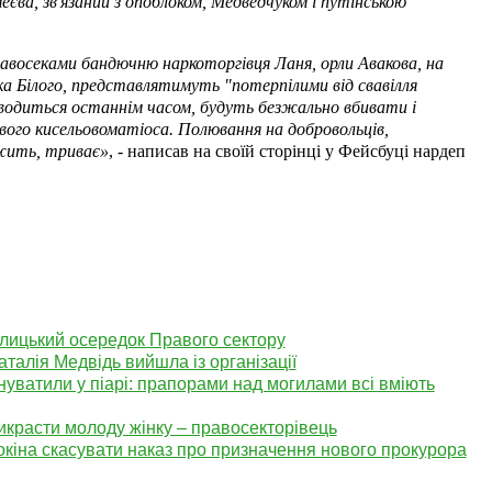
еєва, зв'язаний з опоблоком, Медведчуком і путінською
равосеками бандючню наркоторгівця Ланя, орли Авакова, на
ка Білого, представлятимуть "потерпілими від свавілля
 водиться останнім часом, будуть безжально вбивати і
вого кисельовоматіоса. Полювання на добровольців,
 жить, триває»
, - написав на своїй сторінці у Фейсбуці нардеп
алицький осередок Правого сектору
талія Медвідь вийшла із організації
уватили у піарі: прапорами над могилами всі вміють
икрасти молоду жінку – правосекторівець
кіна скасувати наказ про призначення нового прокурора