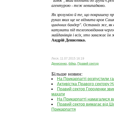
"Блюк", який входить до групи Єрем
агентурою - теж невипадково.
Як зрозуміло й те, що покришену п
руках яких ще не відмита кров Саш
цинічних бандер". Останніх же, як
катувати під телеоповідання черго
майданівців і всіх, хто заважає їм
Андрій Денисенко.
Леся, 11.07.2015 16:19
Денисенко
,
бійка
,
Правий сектор
Більше новин:
На Прикарпатті розпустили г
Активістка Правого сектору На
Правий сектор Городенки звин
махати
На Прикарпатті намагалися в
Правий сектор вимагає від Шо
Прикарпаття