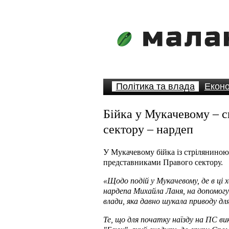
Політика та влада
Еконо
Бійка у Мукачевому – с
сектору – нардеп
У Мукачевому бійка із стріляниною
представниками Правого сектору.
«Щодо подій у Мукачевому, де в ці
нардепа Михайла Ланя, на допомогу
влади, яка давно шукала приводу дл
Те, що для початку наїзду на ПС ви