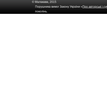
© Малакава, 2015
Порушника вимог Закону України «
Про авторські і с
поколінь.