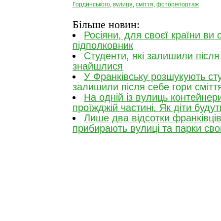
Гординського
,
вулиця
,
сміття
,
фоторепортаж
Більше новин:
Росіяни, для своєї країни ви 
підполковник
Студенти, які залишили після 
знайшлися
У Франківську розшукують сту
залишили після себе гори сміт
На одній із вулиць контейнер
проїжджій частині. Як діти буду
Лише два відсотки франківці
прибирають вулиці та парки сво