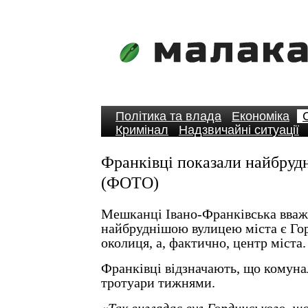
Політика та влада
Економіка
Кримінал
Надзвичайні ситуації
Франківці показали найбруд
(ФОТО)
Мешканці Івано-Франківська вваж
найбруднішою вулицею міста є Гор
околиця, а, фактично, центр міста.
Франківці відзначають, що комуна
тротуари тижнями.