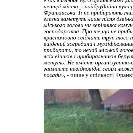
«Так виглядає вул.Гординського ,щ
центрі міста. - найбрудніша вулиця
Франківська. Її не прибирають ти
злегка заметуть лише після дзвін
міського голови чи керівника кому
господарства. Про те,що не приби
красномовно свідчить труп того
виїдений зсередини і муміфіковани
прибирати, то нехай міський голов
всіх віників і прибиральників берут
метуть! Не вмієте організувати-в
займаєте невідповідні своїм мож
посади»,
- пише у спільноті Франк