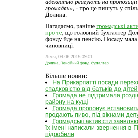
адекватно реагують на пропозиції
громадян»
, - про це пишуть у спі
Долина.
Нагадаємо, раніше
громадські акт
про те
, що головний бухгалтер До
фонду йде на пенсію. Посаду мала
чиновниці.
Леся, 04.06.2015 09:01
Долина
,
Пенсійний фонд
,
бухгалтер
Більше новин:
На Прикарпатті посади перех
спадковістю від батьків до дітей
Громада не підтримала розді
району на кущі
Громада пропонує встановити
продають пиво, під вікнами деп
Громадські активісти заявляю
їх імені написали звернення в Г
підробили