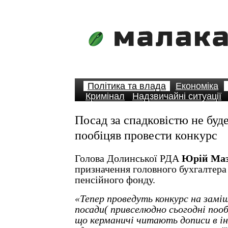
Політика та влада
Економіка
Кримінал
Надзвичайні ситуації
Посад за спадковістю не буд
пообіцяв провести конкурс
Голова Долинської РДА
Юрій Маз
призначення головного бухгалтер
пенсійного фонду.
«Тепер проведуть конкурс на замі
посади( привселюдно сьогодні пооб
що керманичі читають дописи в і