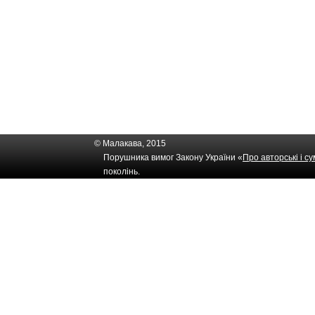
© Малакава, 2015
Порушника вимог Закону України «
Про авторські і с
поколінь.