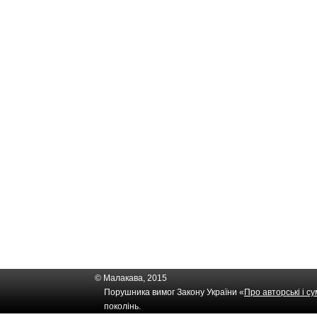
© Малакава, 2015
Порушника вимог Закону України «
Про авторські і с
поколінь.