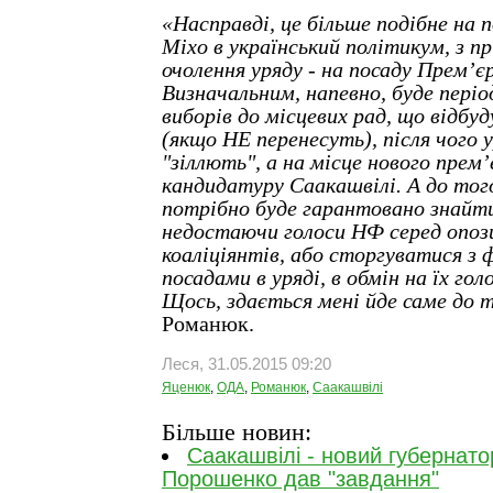
«Насправді, це більше подібне на
Міхо в український політикум, з п
очолення уряду - на посаду Прем
’
є
Визначальним, напевно, буде періо
виборів до місцевих рад, що відбу
(якщо НЕ перенесуть), після чого 
"зіллють", а на місце нового прем
кандидатуру Саакашвілі. А до тог
потрібно буде гарантовано знайти
недостаючи голоси НФ серед опози
коаліціянтів, або сторгуватися з
посадами в уряді, в обмін на їх гол
Щось, здається мені йде саме до 
Романюк.
Леся, 31.05.2015 09:20
Яценюк
,
ОДА
,
Романюк
,
Саакашвілі
Більше новин:
Саакашвілі - новий губернат
Порошенко дав "завдання"