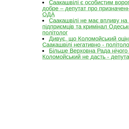
Саакашвілі є особистим ворог
добре – депутат про призначен
ОДА
Саакашвілі не має впливу на 
підприємців та кримінал Одесько
політолог
Дивує, що Коломойський оці
Саакашвілі негативно - політоло
Більше Верховна Рада нічого 
Коломойський не дасть - депута