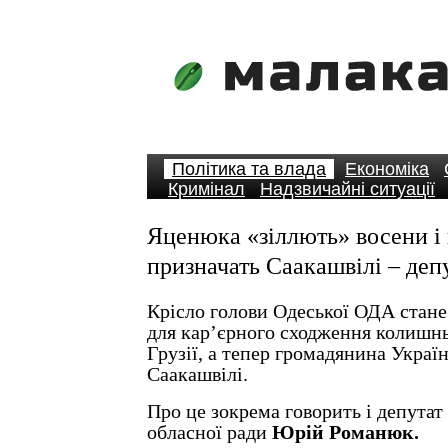
Політика та влада
Економіка
Кримінал
Надзвичайні ситуації
Яценюка «зіллють» восени і 
призначать Саакашвілі – деп
Крісло голови Одеської ОДА стан
для кар’єрного сходження колишн
Грузії, а тепер громадянина Украї
Саакашвілі.
Про це зокрема говорить і депутат
обласної ради
Юрій Романюк.