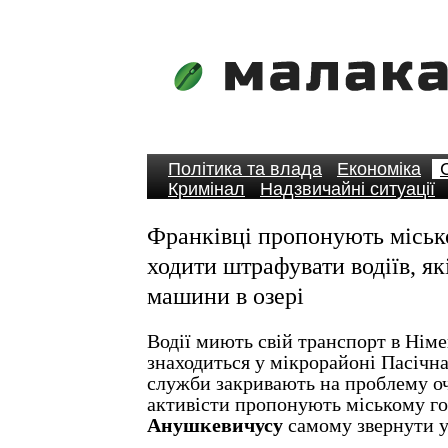
Політика та влада
Економіка
Кримінал
Надзвичайні ситуації
Франківці пропонують міськ
ходити штрафувати водіїв, як
машини в озері
Водії миють свій транспорт в Німе
знаходиться у мікрорайоні Пасічна
служби закривають на проблему оч
активісти пропонують міському г
Анушкевичусу
самому звернути у