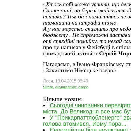
«Хтось собі може уявити, що десь
Словаччині, на березі якийсь нелю
автівки? Там би і намилитись не в
півмашини на штрафи пішло.
А у нас мерство скиглить про нед
бюджету . Не спроможні застави
оті стихійні помийку, то нехай с
про це написав у Фейсбуці в спіль
громадський активіст
Сергій Чир
Нагадаємо, в Івано-Франківську ст
«Захистимо Німецьке озеро».
Леся, 13.04.2015 09:46
Чирва
,
Анушкевичус
,
озеро
Більше новин:
Сьогодні чиновники перевірят
міста. До Великодня все має бу
У "Прикарпаттяобленерго" вв
голова втомився. Йому пора...
Євромайдан біля незаконної 