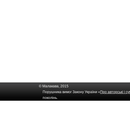
© Малакава, 2015
Порушника вимог Закону України «
Про авторські і с
поколінь.