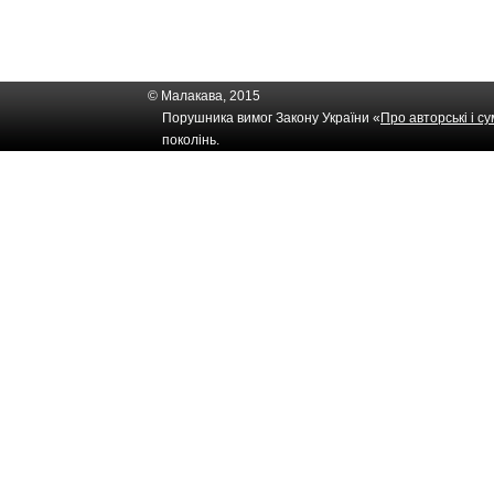
© Малакава, 2015
Порушника вимог Закону України «
Про авторські і с
поколінь.