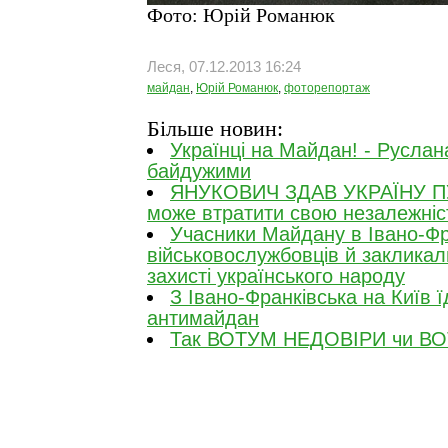
Фото: Юрій Романюк
Леся, 07.12.2013 16:24
майдан
,
Юрій Романюк
,
фоторепортаж
Більше новин:
Українці на Майдан! - Руслан
байдужими
ЯНУКОВИЧ ЗДАВ УКРАЇНУ ПУ
може втратити свою незалежніс
Учасники Майдану в Івано-Фр
військовослужбовців й закликали
захисті українського народу
З Івано-Франківська на Київ ї
антимайдан
Так ВОТУМ НЕДОВІРИ чи В