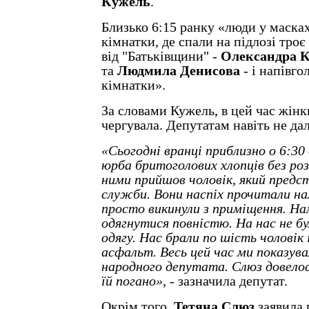
Кужель
.
Близько 6:15 ранку «люди у масках
кімнатки, де спали на підлозі тро
від "Батьківщини" -
Олександра К
та
Людмила Денисова
- і напівгол
кімнатки».
За словами Кужель, в цей час жінк
чергувала. Депутатам навіть не дал
«Сьогодні вранці приблизно о 6:30 
юрба бритоголових хлопців без розп
ними прийшов чоловік, який предст
служби. Вони наспіх прочитали на
просто викинули з приміщення. На
одягнутися повністю. На нас не бул
одягу. Нас брали по шість чоловік 
асфальт. Весь цей час ми показува
народного депутата. Слюз довелос
їй погано»
, - зазначила депутат.
Окрім того,
Тетяна Слюз
заявила п