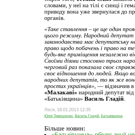
словами, у неї на тілі є синці і гем
приводу вона уже звернулася до п
органів.
«Таке ставлення – це ще один проя
цього режиму. Народний депутат 
законодавства має депутатську н
право щодо побачень і право на те
будь-яке приміщення незалежно ві
Своїми діями стосовно трьох нар
черговий раз показала своє справж
своє відношення до людей. Якщо в
народних депутатів, то як же вон
простих українців»,
— відзначив в
«Малакаві»
народний депутат від
«Батьківщина»
Василь Гладій
.
Леся, 18.01.2013 12:35
Юлія Тимошенко
,
Василь Гладій
,
Батьківщина
Більше новин:
«Батьківщина» обіцяє акції не