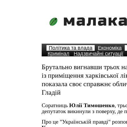
Політика та влада
Економіка
Кримінал
Надзвичайні ситуації
Брутально вигнавши трьох н
із приміщення харківської лі
показала своє справжнє обл
Гладій
Соратниць
Юлії Тимошенко
, тр
депутаток викинули з поверху, де п
Про це "Українській правді" розпо