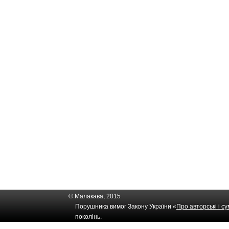
© Малакава, 2015
Порушника вимог Закону України «
Про авторські і с
поколінь.