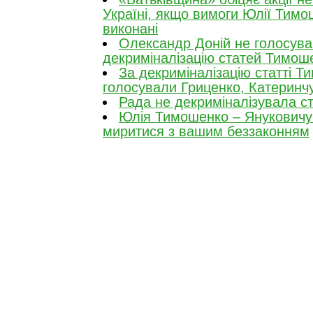
Україні, якщо вимоги Юлії Тимо
виконані
Олександр Доній не голосува
декриміналізацію статей Тимош
За декриміналізацію статті Т
голосували Гриценко, Катеринч
Рада не декриміналізувала 
Юлія Тимошенко – Януковичу:
миритися з вашим беззаконням