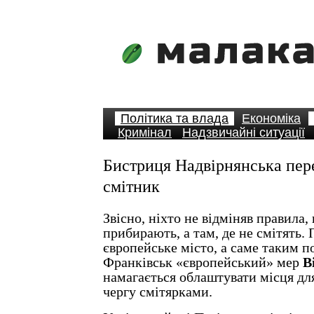
Політика та влада
Економіка
Кримінал
Надзвичайні ситуації
Бистриця Надвірнянська пер
смітник
Звісно, ніхто не відміняв правила,
прибирають, а там, де не смітять.
європейське місто, а саме таким п
Франківськ «європейський» мер
В
намагається облаштувати місця дл
чергу смітярками.