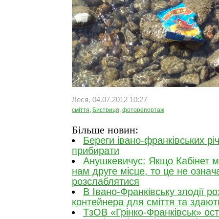
Леся, 04.07.2012 10:27
сміття
,
Бистриця
,
фоторепортаж
Більше новин:
Береги івано-франківських рі
прибирати
Анушкевичус: Якщо Кабінет мі
нам друге місце, то це не означ
розслаблятися
В Івано-Франківську злодії р
контейнера для сміття та здают
ТзОВ «Грінко-Франківськ» ос