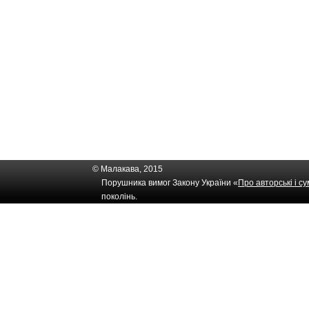
© Малакава, 2015
Порушника вимог Закону України «
Про авторські і с
поколінь.