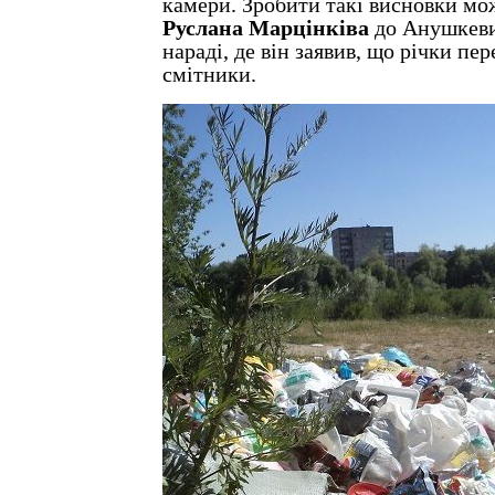
камери. Зробити такі висновки мож
Руслана Марцінківа
до Анушкеви
нараді, де він заявив, що річки п
смітники.