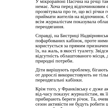
У мікрорайоні Пасічна на річці та
немає. Хоча перед відпочинковим 
прозвітувала про те, що всі річки г
приймати жителів на відпочинок. О
всім журналістам показувала обла
переодягання.
Справді, на Бистриці Надвірнянськ
пофарбованих кабінок, проте ними
користується за прямим призначе
їх, на жаль, в якості туалету. Звід
відсутність облаштованого місця,
природні потреби.
Діти вирішують проблему, бігають
от дорослі використовують не тіль
переодягальні кабінки.
Крім того, у Франківську є дуже ак
від-часу показує журналістам, як ї
прибирають береги річок. Та, очев
сезон активісти не будуть робити ц