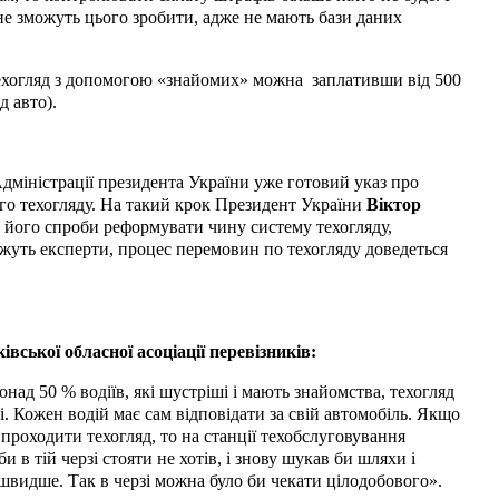
е зможуть цього зробити, адже не мають бази даних
 техогляд з допомогою «знайомих» можна
заплативши від 500
д авто).
Адміністрації президента України уже готовий указ про
го техогляду. На такий крок Президент України
Віктор
о його спроби реформувати чину систему техогляду,
жуть експерти, процес перемовин по техогляду доведеться
ської обласної асоціації перевізників:
над 50 % водіїв, які шустріші і мають знайомства, техогляд
і. Кожен водій має сам відповідати за свій автомобіль. Якщо
 проходити техогляд, то на станції техобслуговування
би в тій черзі стояти не хотів, і знову шукав би шляхи і
швидше. Так в черзі можна було би чекати цілодобового».