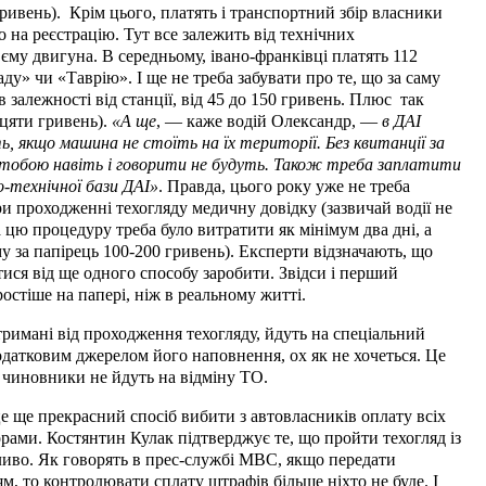
ривень).
Крім цього, платять і транспортний збір власники
о на реєстрацію. Тут все залежить від технічних
’
єму двигуна. В середньому, івано-франківці платять 112
ду» чи «Таврію». І ще не треба забувати про те, що за саму
 залежності від станції, від 45 до 150 гривень. Плюс
так
цяти гривень).
«А ще
, — каже водій Олександр, —
в ДАІ
, якщо машина не стоїть на їх території. Без квитанції за
, з тобою навіть і говорити не будуть. Також треба заплатити
о-технічної бази ДАІ»
. Правда, цього року уже не треба
и проходженні техогляду медичну довідку (зазвичай водії не
цю процедуру треба було витратити як мінімум два дні, а
у за папірець 100-200 гривень). Експерти відзначають, що
ися від ще одного способу заробити. Звідси і перший
стіше на папері, ніж в реальному житті.
отримані від проходження техогляду, йдуть на спеціальний
датковим джерелом його наповнення, ох як не хочеться. Це
і чиновники не йдуть на відміну ТО.
це ще прекрасний спосіб вибити з автовласників оплату всіх
орами. Костянтин Кулак підтверджує те, що пройти техогляд із
во. Як говорять в прес-службі МВС, якщо передати
, то контролювати сплату штрафів більше ніхто не буде. І