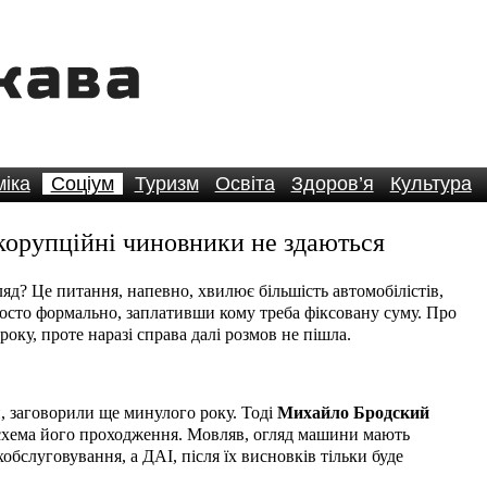
іка
Соціум
Туризм
Освіта
Здоров’я
Культура
: корупційні чиновники не здаються
ляд? Це питання, напевно, хвилює більшість автомобілістів,
просто формально, заплативши кому треба фіксовану суму. Про
оку, проте наразі справа далі розмов не пішла.
и, заговорили ще минулого року. Тоді
Михайло Бродский
 схема його проходження. Мовляв, огляд машини мають
обслуговування, а ДАІ, після їх висновків тільки буде