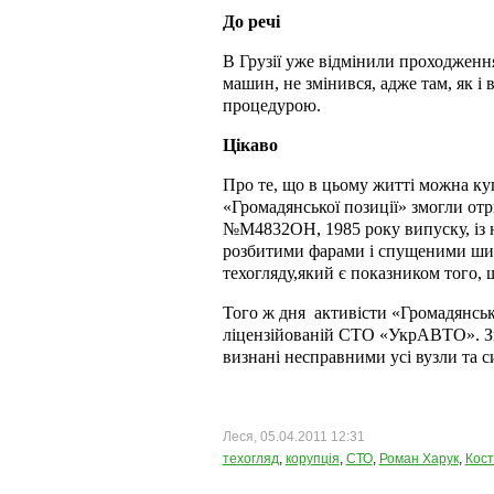
До речі
В Грузії уже відмінили проходження
машин, не змінився, адже там, як і
процедурою.
Цікаво
Про те, що в цьому житті можна куп
«Громадянської позиції» змогли от
№М4832ОН, 1985 року випуску, із 
розбитими фарами і спущеними шин
техогляду,який є показником того,
Того ж дня активісти «Громадянськ
ліцензійованій СТО «УкрАВТО». Зг
визнані несправними усі вузли та с
Леся, 05.04.2011 12:31
техогляд
,
корупція
,
СТО
,
Роман Харук
,
Кост