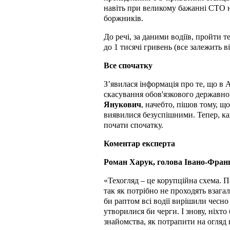
навіть при великому бажанні СТО н
боржників.
До речі, за даними водіїв, пройти
до 1 тисячі гривень (все залежить ві
Все спочатку
З’явилася інформація про те, що в 
скасування обов'язкового державно
Янукович
, начебто, пішов тому, щ
виявилися безуспішними. Тепер, ка
почати спочатку.
Коментар експерта
Роман Харук, голова Івано-Франків
«Техогляд – це корупційна схема. По
так як потрібно не проходять взагал
би раптом всі водії вирішили чесно
утворилися би черги. І знову, ніхто 
знайомства, як потрапити на огляд 