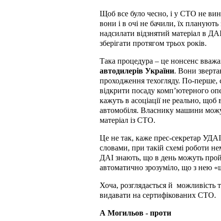
Щоб все було чесно, і у СТО не ви
вони і в очі не бачили, їх планують
надсилати відзнятий матеріал в ДАІ.
зберігати протягом трьох років.
Така процедура – це нонсенс вваж
автодилерів
України
. Вони зверта
проходження техогляду. По-перше, с
відкрити посаду комп
’
ютерного опе
кажуть в асоціації не реально, що
автомобіля. Власнику машини можут
матеріал із СТО.
Це не так, каже п
рес-секретар УДАІ
словами, при такій схемі роботи не
ДАІ знають, що в день можуть прой
автоматично зрозуміло, що з нею «щ
Хоча, розглядається й
можливість т
видавати на сертифікованих СТО.
А Могильов - проти