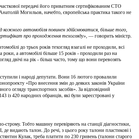
 часткової передачі його приватним сертифікованим СТО
 Анатолій Могильов, начебто, європейська практика такого не
д кожного автомобіля повинен здійснюватися, більше того,
ертифікат про проходження техогляду»,
— говорить міністр.
омобілі до трьох років техогляд взагалі не проходили, всі
 роки, а автомобілі більше 15 років - проходили раз на
огляд двічі на рік - більш часто, тому що вони перевозять
иступили і народі депутати. Вони 16 лютого провалили
онопроекту «Про внесення змін до деяких законів України
ного огляду транспортних засобів». За відповідний
3 із 420 народних обранців, які були зареєстровані у
 по-строму. Тобто машину перевіряють на станції діагностики,
І, де видають талон. До речі, з цього року талони пластикові і
стянтин Кулак, треба платити по 230 гривень (талони старого