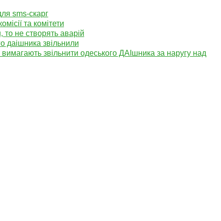
для sms-скарг
омісії та комітети
, то не створять аварій
о даішника звільнили
 вимагають звільнити одеського ДАІшника за наругу над