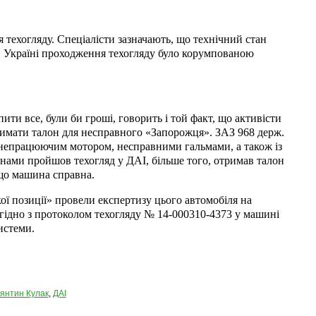
 техогляду. Спеціалісти зазначають, що технічний стан
 в Україні проходження техогляду було корумпованою
ити все, були би гроші, говорить і той факт, що активісти
римати талон для несправного «Запорожця». ЗАЗ 968 держ.
непрацюючим мотором, несправними гальмами, а також із
ами пройшов техогляд у ДАІ, більше того, отримав талон
 що машина справна.
ої позиції» провели експертизу цього автомобіля на
ідно з протоколом техогляду № 14-000310-4373 у машині
истеми.
янтин Кулак
,
ДАІ