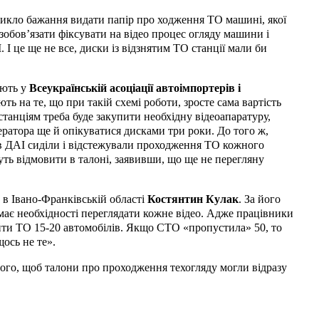
никло бажання видати папір про ходження ТО машині, якої
 зобов
’
язати фіксувати на відео процес огляду машини і
 І це ще не все, диски із відзнятим ТО станції мали би
ають у
Всеукраїнській асоціації автоімпортерів і
ють на те, що при такій схемі роботи, зросте сама вартість
танціям треба буде закупити необхідну відеоапаратуру,
ратора ще й опікуватися дисками три роки. До того ж,
б в ДАІ сиділи і відстежували проходження ТО кожного
ь відмовити в талоні, заявивши, що ще не перегляну
 в Івано-Франківській област
і
Костянтин Кулак
. За його
має необхідності переглядати кожне відео. Адже працівники
ти ТО 15-20 автомобілів. Якщо СТО «пропустила» 50, то
ось не те».
ого, щоб талони про проходження техогляду могли відразу