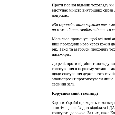
Проти повної відміни техогляду чи
виступає міністр внутрішніх справ
допускає.
«За європейськими мірками техогля
на кожний автомобіль видається с
Могильов пропонує, щоб всі нові авт
інші проходили його через кожні два
рік. Таксі та автобуси проходять тех
пасажирів.
До речі, проти відміни техогляду в
голосування в першому читанні зак
щодо скасування державного техніч
законопроект проголосували лише 14
сесійній залі.
Корумпований техогляд?
Зараз в Україні проходять техогляд
а потім ще необхідно відвідати і ДА
коштують дорожче. За них, каже Ко