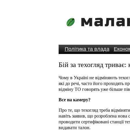
Політика та влада
Економ
Бій за техогляд триває
Чому в Україні не відміняють техог
які до речі, часто його проходять 
відміну ТО говорять уже більше півр
Все на камеру?
Про те, що техогляд треба відмінят
навіть заявив, що розроблена нова
проводити сертифіковані станції тех
видавати талон.