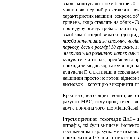
зразка коштували трохи більше 20 г
машин, які перший рік ставлять авт
характеристик машини, зокрема об
гривень, якщо ставлять на облік «Ла
процедуру огляду треба заплатити, в
звані комп
’
ютерні видатки (до трид
треба заплатити за стоянку, навіть
паркову, десь в розмірі 10 гривень
40 гривень на розвиток матеріальн
купувати, чи то пак, пред
’
являти пр
проходили медогляд, кажучи, що на 
купували її, сплативши в середньом
даішники просто не готові відмовит
висновок – корупцію викорінити про
Крім того, всі офіційні кошти, які 
рахунок МВС, тому прощатися із до
друга причина того, що міліцейськ
І третя причина:
техогляд в ДАІ – 
штрафів, які були виписані інспект
несплаченими «рахунками» неможли
проходження ТО приватних станціям