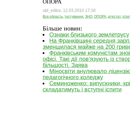
ОПОРА
old_editor, 12.03.2010 17:18
Вся область
,
тестування
,
ЗНО
,
ОПОРА
,
атестат
,
іспи
Більше новин:
Ознаки близького землетрусу
На Франківщині середня зарп
зменшилася майже на 200 грив
Франківським комуністам знов
офісі. Такі дії пов’язують із ств
більшості. Заява
Міносвіти анулювало ліценз
педагогічного коледжу
Семиноженко: випускники, крі
складатимуть і вступні іспити