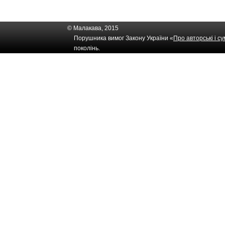
© Малакава, 2015
Порушника вимог Закону України «
Про авторські і с
поколінь.