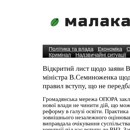
Політика та влада
Економіка
С
Кримінал
Надзвичайні ситуації
Відкритий лист щодо заяви В
міністра В.Семиноженка щод
правил вступу, що не перед
Громадянська мережа ОПОРА закл
нової влади не чинити дій, що мо
реформу в галузі освіти. Практика
зовнішнього незалежного оцінюван
виправдала очікування суспільства
корупції під час вступу до ВНЗ. 