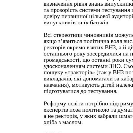
визначення рівня знань випускникі
та прозорість системи тестування
довіру первинної цільової аудитор
випускників та їх батьків.
Всі стереотипи чиновників можуть
якщо з’явиться політична воля вис
ректорів окремо взятих ВНЗ, а й ді
останнього року зосередилися на н
громадськості, що останні роки с
удосконаленням системи ЗНО. Сьог
пошуку «тракторів» (так у ВНЗ поз
викладачів, які допомагали за хаба
навчання), мотивують дітей нале
підготуватися до тестування.
Реформу освіти потрібно підтриму
експертів поза політикою та думат
а не ректорів, у яких забрали шма
хліба з маслом.