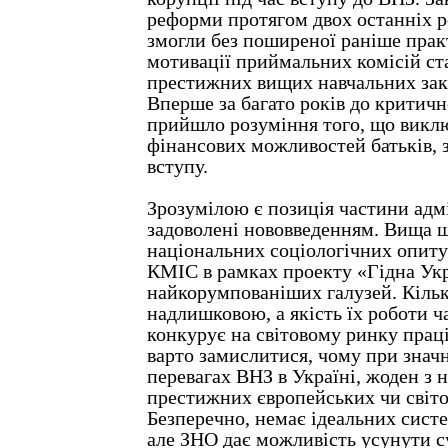
реформи протягом двох останніх р
змогли без поширеної раніше прак
мотивації приймальних комісій с
престижних вищих навчальних зак
Вперше за багато років до критичн
прийшло розуміння того, що виключ
фінансових можливостей батьків, 
вступу.
Зрозумілою є позиція частини адмі
задоволені нововведенням. Вища ш
національних соціологічних опиту
КМІС в рамках проекту «Гідна Укр
найкорумпованіших галузей. Кільк
надлишковою, а якість їх роботи ч
конкурує на світовому ринку праці
варто замислитися, чому при знач
перевагах ВНЗ в Україні, жоден з 
престижних європейських чи світо
Безперечно, немає ідеальних сист
але ЗНО дає можливість усунути 