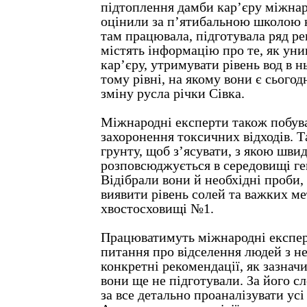
підтоплення дамби кар’єру міжнар
оцінили за п’ятибальною школою н
там працювала, підготувала ряд ре
містять інформацію про те, як ун
кар’єру, утримувати рівень вод в 
тому рівні, на якому вони є сьогод
зміну русла річки Сівка.
Міжнародні експерти також побува
захоронення токсичних відходів. Т
грунту, щоб з’ясувати, з якою шви
розповсюджується в середовищі ге
Відібрали вони й необхідні проби,
виявити рівень солей та важких ме
хвостосховищі №1.
Працюватимуть міжнародні експер
питання про відселення людей з не
конкретні рекомендації, як зазнач
вони ще не підготували. За його с
за все детально проаналізувати усі 