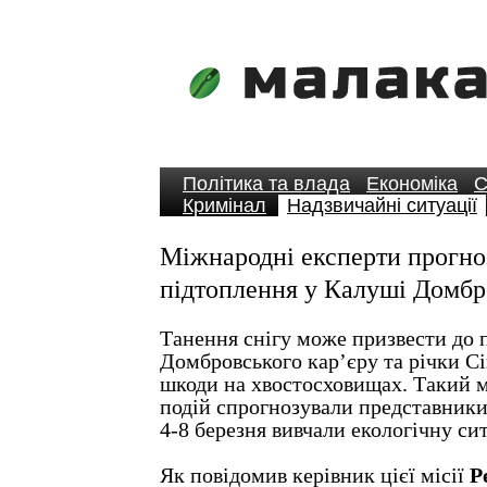
Політика та влада
Економіка
С
Кримінал
Надзвичайні ситуації
Міжнародні експерти прогн
підтоплення у Калуші Домбр
Танення снігу може призвести до 
Домбровського кар’єру та річки Сі
шкоди на хвостосховищах. Такий 
подій спрогнозували представники 
4-8 березня вивчали екологічну си
Як повідомив керівник цієї місії
Р