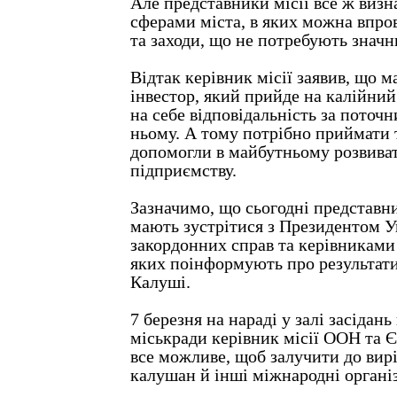
Але представники місії все ж визн
сферами міста, в яких можна впр
та заходи, що не потребують значн
Відтак керівник місії заявив, що 
інвестор, який прийде на калійний 
на себе відповідальність за поточн
ньому. А тому потрібно приймати т
допомогли в майбутньому розвива
підприємству.
Зазначимо, що сьогодні представн
мають зустрітися з Президентом У
закордонних справ та керівниками
яких поінформують про результати
Калуші.
7 березня на нараді у залі засідан
міськради керівник місії ООН та 
все можливе, щоб залучити до ви
калушан й інші міжнародні організ