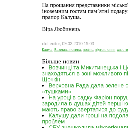
На прощання представники місько
іноземним гостям пам’ятні подару
прапор Калуша.
Віра Любинець
old_editor, 09.03.2010 19:03
Калуш
,
Важлива новина
,
повінь
,
підтоплення
,
хвост
Більше новин:
Вовчинці та Микитинецька і 
знаходяться в зоні можливого 
Щочкін
Верховна Рада дала зелене св
«тушками»
На уроці в садку Фаріон пору
зародила в душах дітей перші к
мають право звертатися до суд
Калушу дали гроші на подола
проблем
СБУ знешкодила міжрегіонал