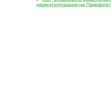
наркоугрупування на Прикарпат