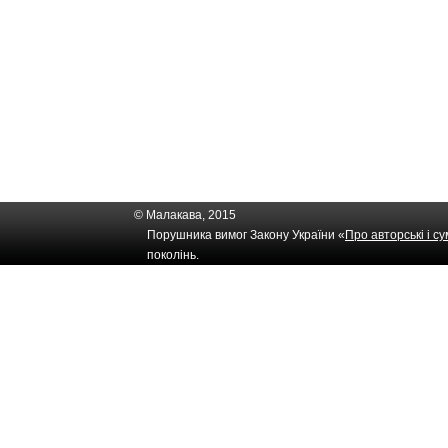
© Малакава, 2015
Порушника вимог Закону України «
Про авторські і с
поколінь.