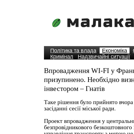
Політика та влада
Економіка
Кримінал
Надзвичайні ситуації
Впровадження WI-FI у Фран
призупинено. Необхідно визн
інвестором – Гнатів
Таке рішення було прийнято вчора
засіданні сесії міської ради.
Проект впровадження у центральни
безпровідникового безкоштовного 
управління транспорту з метою не