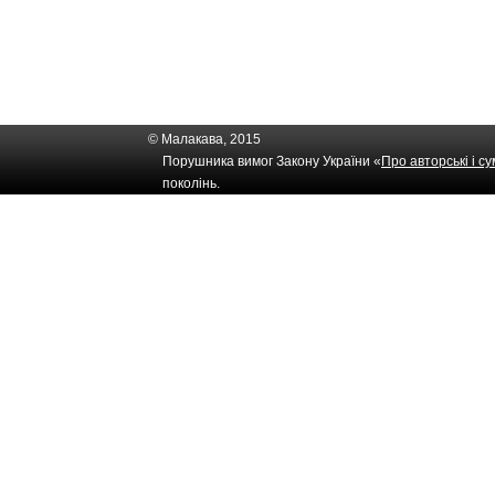
© Малакава, 2015
Порушника вимог Закону України «
Про авторські і с
поколінь.