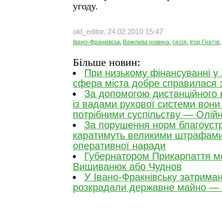
угоду.
old_editor, 24.02.2010 15:47
Івано-Франківськ
,
Важлива новина
,
сесія
,
Ігор Гнатів
,
Більше новин:
При низькому фінансуванні у
сфера міста добре справилася 
За допомогою дистанційного 
із вадами рухової системи вони
потрібними суспільству — Олій
За порушення норм благоуст
каратимуть великими штрафами
оперативної наради
Губернатором Прикарпаття м
Вишиванюк або Чуднов
У Івано-Фракнівську затрима
розкрадали державне майно —