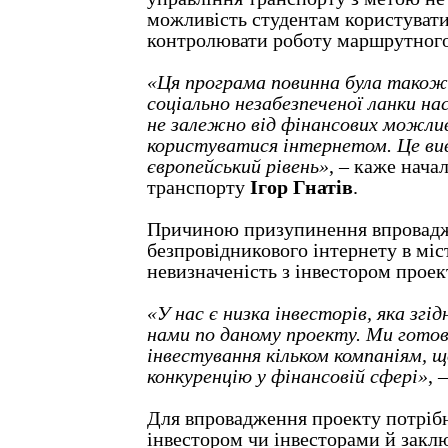
можливість студентам користувати
контролювати роботу маршрутного
«Ця програма повинна була тако
соціально незабезпеченої ланки н
не залежно від фінансових можлив
користуватися інтернетом. Це ви
європейський рівень»
, – каже нача
транспорту
Ігор Гнатів
.
Причиною призупинення впровад
безпровідникового інтернету в міс
невизначеність з інвестором проек
«У нас є низка інвесторів, яка згі
нами по даному проекту. Ми готов
інвестування кільком компаніям, 
конкуренцію у фінансовій сфері»
, 
Для впровадження проекту потрібн
інвестором чи інвесторами й закл