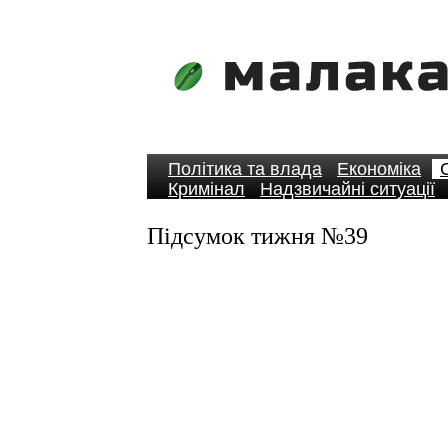
Політика та влада
Економіка
Кримінал
Надзвичайні ситуації
Підсумок тижня №39