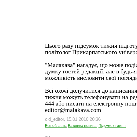
Цього разу підсумок тижня підготу
політолог Прикарпатського універ
"Малакава" нагадує, що може поді
думку гостей редакції, але в будь-
можливість висловити свої погляд
Всі охочі долучитися до написанн
тижня можуть телефонувати на ре
444 або писати на електронну пош
editor@malakava.com
old_editor, 15.01.2010 20:36
Вся область
,
Важлива новина
,
Підсумок тижня