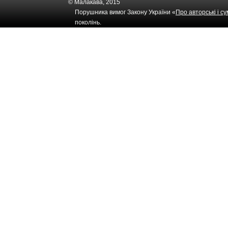
© Малакава, 2015
Порушника вимог Закону України «
Про авторські і с
поколінь.