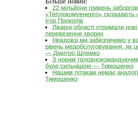
Більше новин:
22 мільйони гривень заборгов
«Теплокомуенерго» складають 
Ігор Прокопів
Лікарні області отримали нові
перевезення хворих
Невдовзі ми забезпечимо у вс
рівень медобслуговування, як це
— Дмитро Шлемко
З новим головнокомандуючим
буде сильнішою — Тимошенко
Нашим літакам немає аналогів
Тимошенко