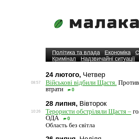
Політика та влада
Економіка
С
Кримінал
Надзвичайні ситуації
24 лютого,
Четвер
Військові відбили Щастя.
Противн
08:57
втрати
0
28 липня,
Вівторок
Терористи обстріляли Щастя –
го
10:26
ОДА
0
Область без світла