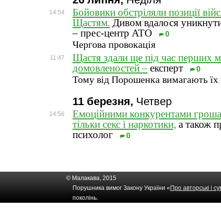
26 липня,
Неділя
Бойовики обстріляли позиції війс
14:54
Щастям.
Дивом вдалося уникнути
– прес-центр АТО
0
Чергова провокація
Щастя здали ще під час перших 
11:47
домовленостей –
експерт
0
Тому від Порошенка вимагають їх
11 березня,
Четвер
Емоційними конкурентами гроша
14:56
тільки секс і наркотики,
а також п
психолог
0
© Малакава, 2015
Порушника вимог Закону України «
Про авторські і с
поколінь.