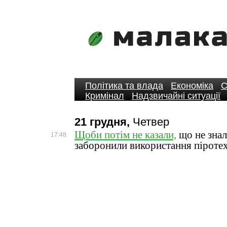
Політика та влада
Економіка
С
Кримінал
Надзвичайні ситуації
21 грудня,
Четвер
Щоби потім не казали,
що не знал
17:48
заборонили використання піротех