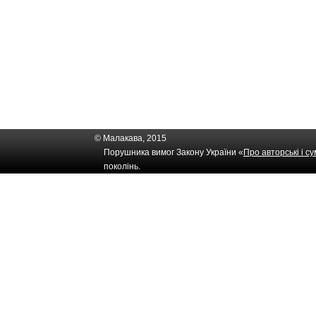
© Малакава, 2015
Порушника вимог Закону України «
Про авторські і с
поколінь.