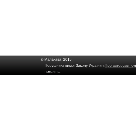
© Малакава, 2015
Порушника вимог Закону України «
Про авторські і с
поколінь.