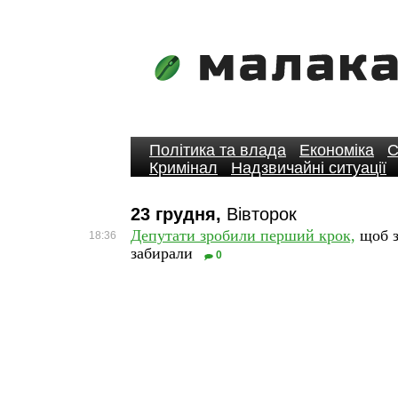
Політика та влада
Економіка
С
Кримінал
Надзвичайні ситуації
23 грудня,
Вівторок
Депутати зробили перший крок,
щоб з
18:36
забирали
0