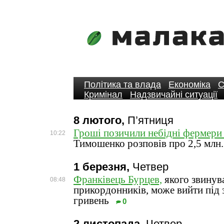
Політика та влада
Економіка
С
Кримінал
Надзвичайні ситуації
8 лютого,
П’ятниця
Гроші позичили небідні фермери
10:22
Тимошенко розповів про 2,5 млн.
1 березня,
Четвер
Франківець Бурцев,
якого звинув
08:48
прикордонників, може вийти під з
гривень
0