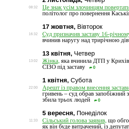
2 листопада,
Четвер
Це знак усім злочинцям повертат
08:32
політолог про повернення Каські
17 жовтня,
Вівторок
Суд призначив заставу 16-річном
16:32
вчинив наругу над трирічною ді
13 квітня,
Четвер
Жінка,
яка вчинила ДТП у Крихів
13:02
СІЗО під заставу
0
1 квітня,
Субота
Арешт із правом внесення застави
22:00
гривень – суд обрав запобіжний з
збила трьох людей
0
5 вересня,
Понеділок
Сільський голова заявив,
що обгов
11:33
як він буде витрачений, із депут