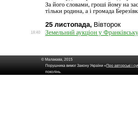
За його словами, гроші йому на за
тільки родина, а і громада Березівк
25 листопада,
Вівторок
Земельний аукціон у Франківську
18:40
© Малакава, 2015
Порушника вимог Закону України «
Про авторські і с
поколінь.